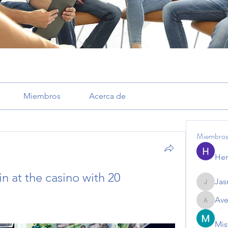
Miembros
Acerca de
Miembro
Her
n at the casino with 20
Jas
Jasmine
Ave
Avemaye
Mis