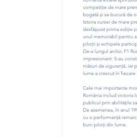
competiție de mare premiu
bogată și se bucură de o 
Istoria cursei de mare pr
desfășurat prima ediție pe
unul memorabil pentru ama
piloții și echipele partici
De-a lungul anilor, F1 Ro
impresionant. S-au constru
măsuri de siguranță, iar p
lume a crescut în fiecare 
Cele mai importante mome
România includ victoria l
publicul prin abilitățile 
De asemenea, în anul 199
cu o performanță remarca
buni piloți din lume.