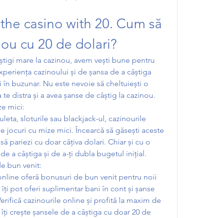
the casino with 20. Cum să 
inou cu 20 de dolari?
știgi mare la cazinou, avem vești bune pentru 
xperiența cazinoului și de șansa de a câștiga 
 în buzunar. Nu este nevoie să cheltuiești o 
te distra și a avea șanse de câștig la cazinou.
ze mici:
uleta, sloturile sau blackjack-ul, cazinourile 
e jocuri cu mize mici. Încearcă să găsești aceste 
să pariezi cu doar câțiva dolari. Chiar și cu o 
de a câștiga și de a-ți dubla bugetul inițial.
de bun venit:
online oferă bonusuri de bun venit pentru noii 
îți pot oferi suplimentar bani în cont și șanse 
rifică cazinourile online și profită la maxim de 
îți crește șansele de a câștiga cu doar 20 de 