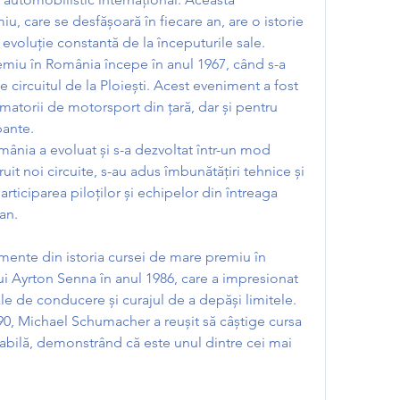
, care se desfășoară în fiecare an, are o istorie 
evoluție constantă de la începuturile sale.
emiu în România începe în anul 1967, când s-a 
 circuitul de la Ploiești. Acest eveniment a fost 
torii de motorsport din țară, dar și pentru 
pante.
mânia a evoluat și s-a dezvoltat într-un mod 
it noi circuite, s-au adus îmbunătățiri tehnice și 
articiparea piloților și echipelor din întreaga 
an.
nte din istoria cursei de mare premiu în 
ui Ayrton Senna în anul 1986, care a impresionat 
sale de conducere și curajul de a depăși limitele. 
0, Michael Schumacher a reușit să câștige cursa 
bilă, demonstrând că este unul dintre cei mai 