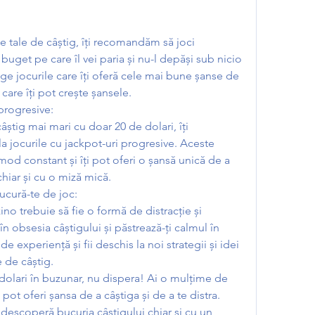
 tale de câștig, îți recomandăm să joci 
 buget pe care îl vei paria și nu-l depăși sub nicio 
e jocurile care îți oferă cele mai bune șanse de 
e care îți pot crește șansele.
 progresive:
âștig mai mari cu doar 20 de dolari, îți 
a jocurile cu jackpot-uri progresive. Aceste 
mod constant și îți pot oferi o șansă unică de a 
chiar și cu o miză mică.
bucură-te de joc:
ino trebuie să fie o formă de distracție și 
în obsesia câștigului și păstrează-ți calmul în 
e experiență și fii deschis la noi strategii și idei 
e de câștig.
dolari în buzunar, nu dispera! Ai o mulțime de 
 pot oferi șansa de a câștiga și de a te distra. 
 descoperă bucuria câștigului chiar și cu un 