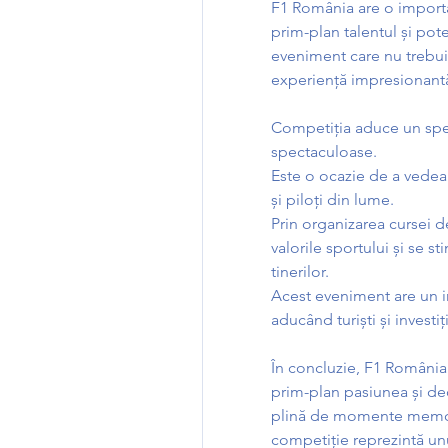
F1 România are o importa
prim-plan talentul și pot
eveniment care nu trebuie 
experiență impresionantă
Competiția aduce un spec
spectaculoase.
Este o ocazie de a vedea 
și piloți din lume.
Prin organizarea cursei 
valorile sportului și se 
tinerilor.
Acest eveniment are un i
aducând turiști și investiț
În concluzie, F1 România
prim-plan pasiunea și ded
plină de momente memorab
competiție reprezintă unu