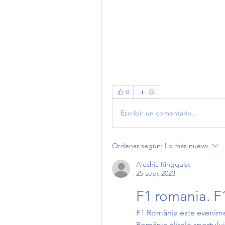
0
Escribir un comentario...
Ordenar según:
Lo más nuevo
Aleshia Ringquist
25 sept 2023
F1 romania. 
F1 România este evenimen
România elitele sportului