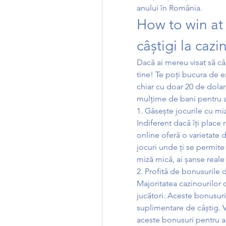
anului în România.
How to win at 
câștigi la caz
Dacă ai mereu visat să câ
tine! Te poți bucura de e
chiar cu doar 20 de dolari
mulțime de bani pentru a 
1. Găsește jocurile cu mi
Indiferent dacă îți place r
online oferă o varietate d
jocuri unde ți se permite 
miză mică, ai șanse reale 
2. Profită de bonusurile 
Majoritatea cazinourilor 
jucători. Aceste bonusuri 
suplimentare de câștig. Ve
aceste bonusuri pentru a 