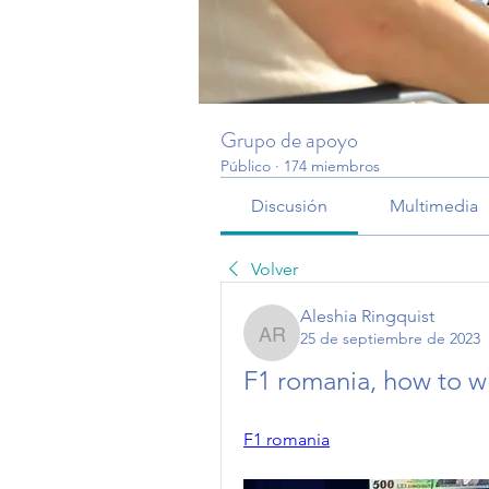
Grupo de apoyo
Público
·
174 miembros
Discusión
Multimedia
Volver
Aleshia Ringquist
25 de septiembre de 2023
Aleshia Ringquist
F1 romania, how to wi
F1 romania