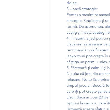
dolari.
3. Joacă strategic:
Pentru a maximiza șansele
strategic. Stabilește-ți un
formă. De asemenea, aleg
câștig și învață strategiil
4. Fii atent la jackpot-uri
Dacă vrei să ai șanse de c
recomandăm să fii atent l
jackpot-uri pot crește în 
câștiga un premiu uriaș, 
5. Păstrează-ți calmul și 
Nu uita că jocurile de caz
relaxare. Nu te lăsa prins 
timpul jocului. Bucură-te d
care îți pot crește șansel
Deci, dacă ai doar 20 de 
opțiuni la cazinou care îți
Urmează aceste sfaturi și