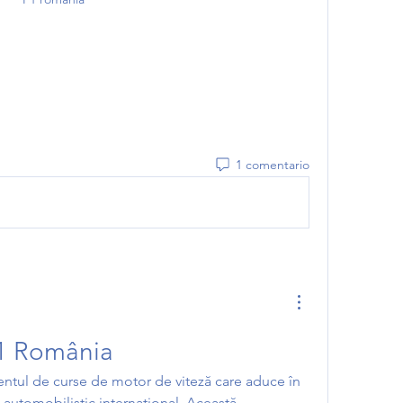
1 comentario
F1 România
tul de curse de motor de viteză care aduce în 
 automobilistic internațional. Această 