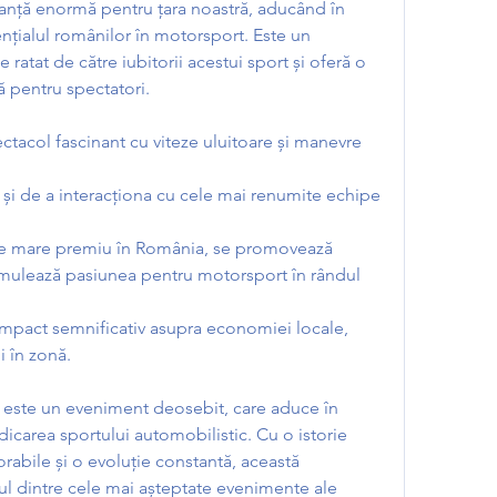
nță enormă pentru țara noastră, aducând în 
ențialul românilor în motorsport. Este un 
ratat de către iubitorii acestui sport și oferă o 
 pentru spectatori.
tacol fascinant cu viteze uluitoare și manevre 
și de a interacționa cu cele mai renumite echipe 
de mare premiu în România, se promovează 
stimulează pasiunea pentru motorsport în rândul 
mpact semnificativ asupra economiei locale, 
ii în zonă.
 este un eveniment deosebit, care aduce în 
icarea sportului automobilistic. Cu o istorie 
ile și o evoluție constantă, această 
l dintre cele mai așteptate evenimente ale 