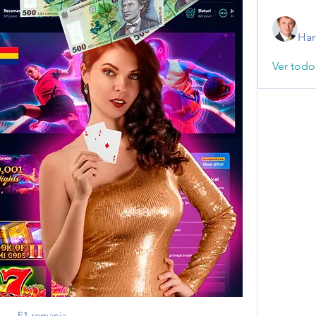
Har
Ver todo
F1 romania