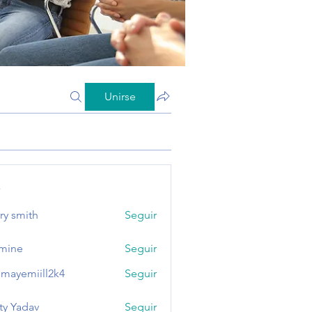
Unirse
s
ry smith
Seguir
mine
Seguir
mayemiill2k4
Seguir
miill2k4
ty Yadav
Seguir