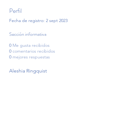
Perfil
Fecha de registro: 2 sept 2023
Sección informativa
0
Me gusta recibidos
0
comentarios recibidos
0
mejores respuestas
Aleshia Ringquist
©2021 por Terapia en voz alta. Creada con Wix.com