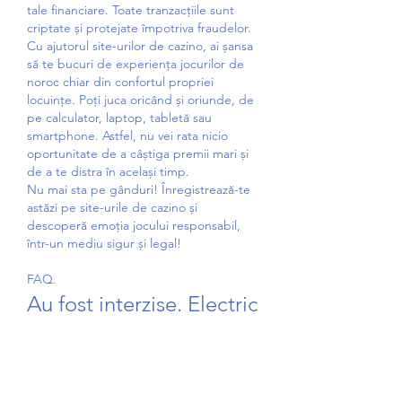
tale financiare. Toate tranzacțiile sunt 
criptate și protejate împotriva fraudelor.
Cu ajutorul site-urilor de cazino, ai șansa 
să te bucuri de experiența jocurilor de 
noroc chiar din confortul propriei 
locuințe. Poți juca oricând și oriunde, de 
pe calculator, laptop, tabletă sau 
smartphone. Astfel, nu vei rata nicio 
oportunitate de a câștiga premii mari și 
de a te distra în același timp.
Nu mai sta pe gânduri! Înregistrează-te 
astăzi pe site-urile de cazino și 
descoperă emoția jocului responsabil, 
într-un mediu sigur și legal!
FAQ.
Au fost interzise. Electric 
castle premium pass
Site-uri de cazino: o industrie în creștere. 
How to save 1000000 in 20 years.
Site-urile de cazino online au devenit din 