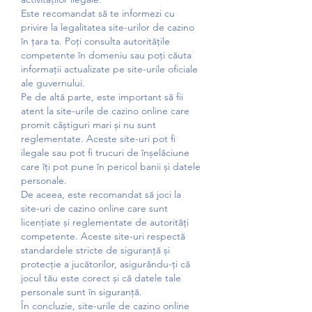
Este recomandat să te informezi cu 
privire la legalitatea site-urilor de cazino 
în țara ta. Poți consulta autoritățile 
competente în domeniu sau poți căuta 
informații actualizate pe site-urile oficiale 
ale guvernului.
Pe de altă parte, este important să fii 
atent la site-urile de cazino online care 
promit câștiguri mari și nu sunt 
reglementate. Aceste site-uri pot fi 
ilegale sau pot fi trucuri de înșelăciune 
care îți pot pune în pericol banii și datele 
personale.
De aceea, este recomandat să joci la 
site-uri de cazino online care sunt 
licențiate și reglementate de autorități 
competente. Aceste site-uri respectă 
standardele stricte de siguranță și 
protecție a jucătorilor, asigurându-ți că 
jocul tău este corect și că datele tale 
personale sunt în siguranță.
În concluzie, site-urile de cazino online 