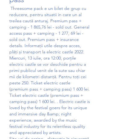
 Threesome pack e un bilet de grup cu 
reducere, pentru situatii in care un al 
treilea caută anturaj. Premium pass + 
camping - 1 865,76 lei - sold out. General 
access pass + camping - 1 277, 69 lei - 
sold out. Premium pass + insurance 
details. Informații utile despre acces, 
plăți și transport la electric castle 2022. 
Miercuri, 13 iulie, ora 12:00, porțile 
electric castle se vor deschide pentru a 
primi publicul venit de la sute sau chiar 
mii de kilometri distanță. Pentru toți cei 
peste 250. Ticket electric castle 
(premium pass + camping pass) 1 600 lei. 
Ticket electric castle (premium pass + 
camping pass) 1 600 lei. . Electric castle is 
loved by the festival goers for its unique 
and immersive day &amp; night 
experience, awarded by the music 
festival industry for its relentless quality 
and appreciated by artists. 
Site-uri de cazino - distracție în siguranță 