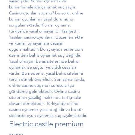
yasadışıdır. Kumar oynamak ve 
kumarhanelerde çalışmak suç sayılır. 
Casino oyunları suç mu? bu soru, online 
kumar oyunlarının yasal durumunu 
sorgulamaktadır. Kumar oynama, 
türkiye’de yasal olmayan bir faaliyettir. 
Yasalar, casino oyunlarını düzenlemekte 
ve kumar oynayanlara cezalar 
uygulamaktadır. Dolayısıyla, nesine com 
üzerinden bahis oynamak suç değildir. 
Yasal olmayan bahis sitelerinde bahis 
oynamak ise suçtur ve ciddi cezaları 
vardır. Bu nedenle, yasal bahis sitelerini 
tercih etmek önemlidir. Son zamanlarda, 
online casino suç mu? sorusu sıkça 
gündeme gelmektedir. Online casino 
sitelerinin yasallığı hakkında tartışmalar 
devam etmektedir. Türkiye’de online 
casino oynamak yasal değildir ve bu tür 
sitelerde oyun oynamak suç sayılmaktadır. 
Electric castle premium 
pass