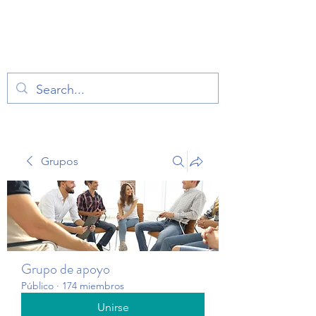
TERAPIA EN VOZ
ALTA
Grupos
Grupo de apoyo
Público
·
174 miembros
Unirse