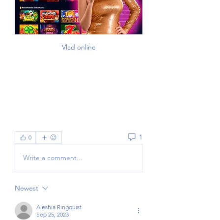
Vlad online
1
0
Write a comment...
Newest
Aleshia Ringquist
Sep 25, 2023