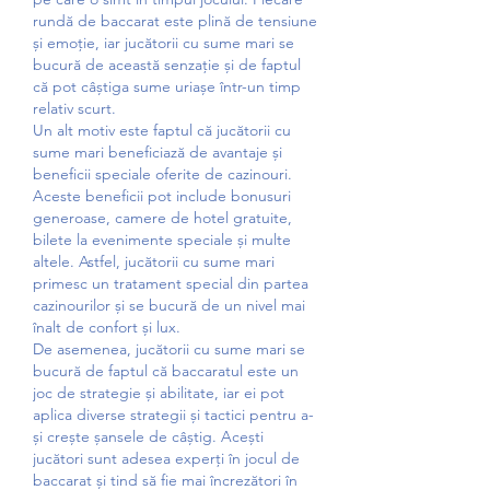
rundă de baccarat este plină de tensiune 
și emoție, iar jucătorii cu sume mari se 
bucură de această senzație și de faptul 
că pot câștiga sume uriașe într-un timp 
relativ scurt.
Un alt motiv este faptul că jucătorii cu 
sume mari beneficiază de avantaje și 
beneficii speciale oferite de cazinouri. 
Aceste beneficii pot include bonusuri 
generoase, camere de hotel gratuite, 
bilete la evenimente speciale și multe 
altele. Astfel, jucătorii cu sume mari 
primesc un tratament special din partea 
cazinourilor și se bucură de un nivel mai 
înalt de confort și lux.
De asemenea, jucătorii cu sume mari se 
bucură de faptul că baccaratul este un 
joc de strategie și abilitate, iar ei pot 
aplica diverse strategii și tactici pentru a-
și crește șansele de câștig. Acești 
jucători sunt adesea experți în jocul de 
baccarat și tind să fie mai încrezători în 