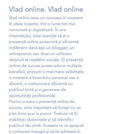
Vlad online. Vlad online
Vlad online este un concept în creștere 
în zilele noastre, într-o lume tot mai 
conectată și digitalizată. În era 
internetului, este esențial să ai o 
prezență online puternică și eficientă, 
indiferent dacă ești un blogger, un 
antreprenor sau doar un utilizator 
obișnuit al rețelelor sociale. O prezență 
online de succes poate aduce multiple 
beneficii, precum o mai mare vizibilitate, 
o creștere a brandului personal sau a 
afacerii, o comunicare eficientă cu 
publicul țintă și o generare de 
oportunități profesionale.
Pentru a avea o prezență online de 
succes, este important să începi cu un 
plan bine pus la punct. Trebuie să îți 
stabilești obiectivele și să identifici 
publicul tău țintă. Aceasta te va ajuta să 
ți conturezi mesajul și să te adresezi în 