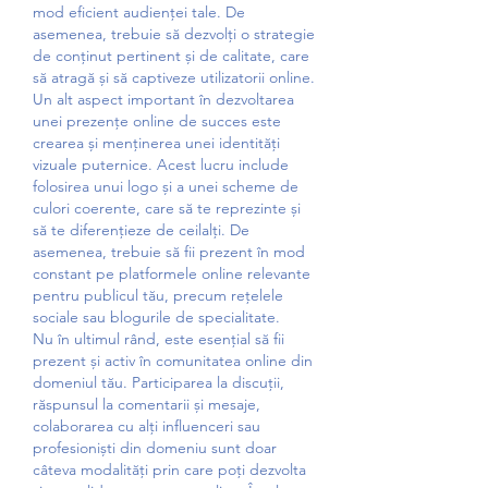
mod eficient audienței tale. De 
asemenea, trebuie să dezvolți o strategie 
de conținut pertinent și de calitate, care 
să atragă și să captiveze utilizatorii online.
Un alt aspect important în dezvoltarea 
unei prezențe online de succes este 
crearea și menținerea unei identități 
vizuale puternice. Acest lucru include 
folosirea unui logo și a unei scheme de 
culori coerente, care să te reprezinte și 
să te diferențieze de ceilalți. De 
asemenea, trebuie să fii prezent în mod 
constant pe platformele online relevante 
pentru publicul tău, precum rețelele 
sociale sau blogurile de specialitate.
Nu în ultimul rând, este esențial să fii 
prezent și activ în comunitatea online din 
domeniul tău. Participarea la discuții, 
răspunsul la comentarii și mesaje, 
colaborarea cu alți influenceri sau 
profesioniști din domeniu sunt doar 
câteva modalități prin care poți dezvolta 