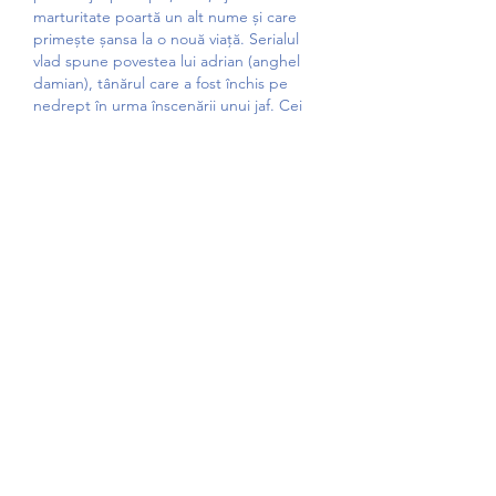
marturitate poartă un alt nume și care 
primește șansa la o nouă viață. Serialul 
vlad spune povestea lui adrian (anghel 
damian), tânărul care a fost închis pe 
nedrept în urma înscenării unui jaf. Cei 
care l-au trădat sunt chiar prietenii lui, 
ștefan dragomir (andrei araditz) și 
leonard cazacu (emilian oprea). După 
câteva experiențe traumatizante, acesta 
primește șansa la o nouă viață, îndrumat 
fiind de cezar (bebe cotimanis), mentorul 
lui. Vlad &amp; niki is the free official app 
with funny boys on the popular youtube 
channel vlad and niki. Watch educational 
video and complete easy games puzzles! 
the vlad &amp; niki app is safe for. Watch 
educational videos and complete easy 
puzzles! the vlad &amp; niki official app 
is safe for children and an indispensable 
assistant for busy parents. — all episodes 
of vlad and niki, the popular youtube 
show for children, are available. 