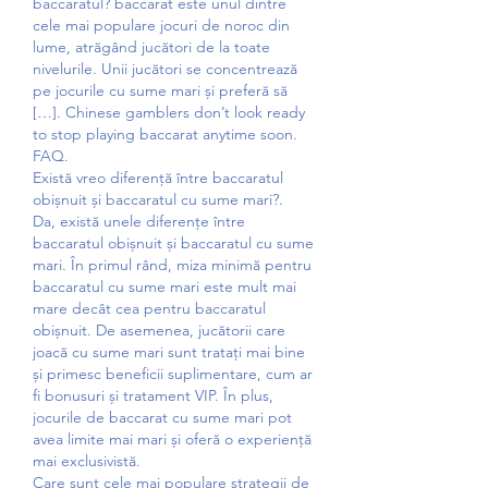
baccaratul? baccarat este unul dintre 
cele mai populare jocuri de noroc din 
lume, atrăgând jucători de la toate 
nivelurile. Unii jucători se concentrează 
pe jocurile cu sume mari și preferă să 
[…]. Chinese gamblers don’t look ready 
to stop playing baccarat anytime soon. 
FAQ.
Există vreo diferență între baccaratul 
obișnuit și baccaratul cu sume mari?.
Da, există unele diferențe între 
baccaratul obișnuit și baccaratul cu sume 
mari. În primul rând, miza minimă pentru 
baccaratul cu sume mari este mult mai 
mare decât cea pentru baccaratul 
obișnuit. De asemenea, jucătorii care 
joacă cu sume mari sunt tratați mai bine 
și primesc beneficii suplimentare, cum ar 
fi bonusuri și tratament VIP. În plus, 
jocurile de baccarat cu sume mari pot 
avea limite mai mari și oferă o experiență 
mai exclusivistă.
Care sunt cele mai populare strategii de 