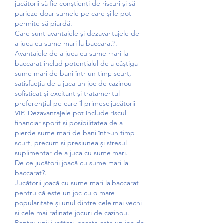
jucătorii să fie conștienți de riscuri și să 
parieze doar sumele pe care și le pot 
permite să piardă.
Care sunt avantajele și dezavantajele de 
a juca cu sume mari la baccarat?.
Avantajele de a juca cu sume mari la 
baccarat includ potențialul de a câștiga 
sume mari de bani într-un timp scurt, 
satisfacția de a juca un joc de cazinou 
sofisticat și excitant și tratamentul 
preferențial pe care îl primesc jucătorii 
VIP. Dezavantajele pot include riscul 
financiar sporit și posibilitatea de a 
pierde sume mari de bani într-un timp 
scurt, precum și presiunea și stresul 
suplimentar de a juca cu sume mari.
De ce jucătorii joacă cu sume mari la 
baccarat?.
Jucătorii joacă cu sume mari la baccarat 
pentru că este un joc cu o mare 
popularitate și unul dintre cele mai vechi 
și cele mai rafinate jocuri de cazinou. 
Pentru unii jucători, acesta este un joc de 