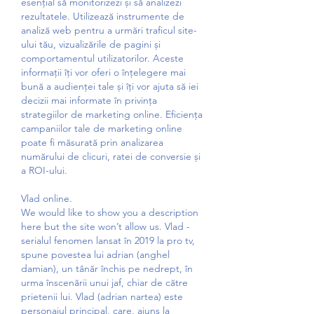
esențial să monitorizezi și să analizezi 
rezultatele. Utilizează instrumente de 
analiză web pentru a urmări traficul site-
ului tău, vizualizările de pagini și 
comportamentul utilizatorilor. Aceste 
informații îți vor oferi o înțelegere mai 
bună a audienței tale și îți vor ajuta să iei 
decizii mai informate în privința 
strategiilor de marketing online. Eficiența 
campaniilor tale de marketing online 
poate fi măsurată prin analizarea 
numărului de clicuri, ratei de conversie și 
a ROI-ului.
Vlad online.
We would like to show you a description 
here but the site won’t allow us. Vlad - 
serialul fenomen lansat în 2019 la pro tv, 
spune povestea lui adrian (anghel 
damian), un tânăr închis pe nedrept, în 
urma înscenării unui jaf, chiar de către 
prietenii lui. Vlad (adrian nartea) este 
personajul principal, care, ajuns la 