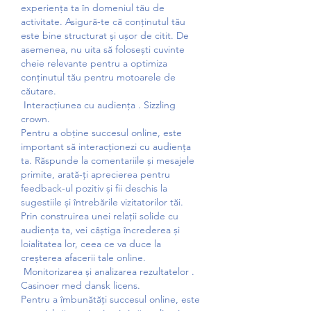
experiența ta în domeniul tău de 
activitate. Asigură-te că conținutul tău 
este bine structurat și ușor de citit. De 
asemenea, nu uita să folosești cuvinte 
cheie relevante pentru a optimiza 
conținutul tău pentru motoarele de 
căutare.
 Interacțiunea cu audiența . Sizzling 
crown.
Pentru a obține succesul online, este 
important să interacționezi cu audiența 
ta. Răspunde la comentariile și mesajele 
primite, arată-ți aprecierea pentru 
feedback-ul pozitiv și fii deschis la 
sugestiile și întrebările vizitatorilor tăi. 
Prin construirea unei relații solide cu 
audiența ta, vei câștiga încrederea și 
loialitatea lor, ceea ce va duce la 
creșterea afacerii tale online.
 Monitorizarea și analizarea rezultatelor . 
Casinoer med dansk licens.
Pentru a îmbunătăți succesul online, este 