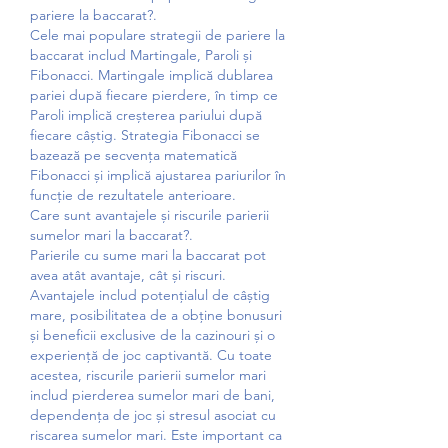
pariere la baccarat?.
Cele mai populare strategii de pariere la 
baccarat includ Martingale, Paroli și 
Fibonacci. Martingale implică dublarea 
pariei după fiecare pierdere, în timp ce 
Paroli implică creșterea pariului după 
fiecare câștig. Strategia Fibonacci se 
bazează pe secvența matematică 
Fibonacci și implică ajustarea pariurilor în 
funcție de rezultatele anterioare.
Care sunt avantajele și riscurile parierii 
sumelor mari la baccarat?.
Parierile cu sume mari la baccarat pot 
avea atât avantaje, cât și riscuri. 
Avantajele includ potențialul de câștig 
mare, posibilitatea de a obține bonusuri 
și beneficii exclusive de la cazinouri și o 
experiență de joc captivantă. Cu toate 
acestea, riscurile parierii sumelor mari 
includ pierderea sumelor mari de bani, 
dependența de joc și stresul asociat cu 
riscarea sumelor mari. Este important ca 