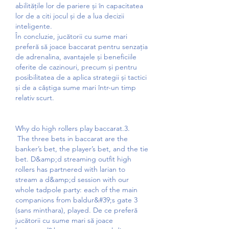
abilitățile lor de pariere și în capacitatea 
lor de a citi jocul și de a lua decizii 
inteligente.
În concluzie, jucătorii cu sume mari 
preferă să joace baccarat pentru senzația 
de adrenalina, avantajele și beneficiile 
oferite de cazinouri, precum și pentru 
posibilitatea de a aplica strategii și tactici 
și de a câștiga sume mari într-un timp 
relativ scurt.
Why do high rollers play baccarat.3.
 The three bets in baccarat are the 
banker’s bet, the player’s bet, and the tie 
bet. D&amp;d streaming outfit high 
rollers has partnered with larian to 
stream a d&amp;d session with our 
whole tadpole party: each of the main 
companions from baldur&#39;s gate 3 
(sans minthara), played. De ce preferă 
jucătorii cu sume mari să joace 