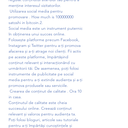
menține interesul vizitatorilor.
 Utilizarea social media pentru 
promovare . How much is 100000000 
satoshi in bitcoin.2.
Social media este un instrument puternic 
în obținerea unui succes online. 
Folosește platforme precum Facebook, 
Instagram și Twitter pentru a-ți promova 
afacerea și a-ți atrage noi clienți. Fii activ 
pe aceste platforme, împărtășind 
conținut relevant și interacționând cu 
urmăritorii tăi. De asemenea, poți folosi 
instrumente de publicitate pe social 
media pentru a-ți extinde audiența și a-ți 
promova produsele sau serviciile.
 Crearea de conținut de calitate . Ora 10 
in casa.
Conținutul de calitate este cheia 
succesului online. Creează conținut 
relevant și valoros pentru audiența ta. 
Poți folosi bloguri, articole sau tutoriale 
pentru a-ți împărtăși cunoștințele și 