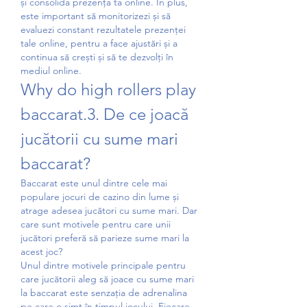
și consolida prezența ta online. În plus, 
este important să monitorizezi și să 
evaluezi constant rezultatele prezenței 
tale online, pentru a face ajustări și a 
continua să crești și să te dezvolți în 
mediul online.
Why do high rollers play 
baccarat.3. De ce joacă 
jucătorii cu sume mari 
baccarat?
Baccarat este unul dintre cele mai 
populare jocuri de cazino din lume și 
atrage adesea jucători cu sume mari. Dar 
care sunt motivele pentru care unii 
jucători preferă să parieze sume mari la 
acest joc?
Unul dintre motivele principale pentru 
care jucătorii aleg să joace cu sume mari 
la baccarat este senzația de adrenalina 
pe care o simt în timpul jocului. Fiecare 