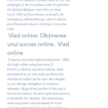
strategie și de încredere care le permite 
să obțină câștiguri mari într-un timp 
scurt. Alții se bucură pur și simplu de 
excitația și adrenalina pe care le aduce 
jocul baccarat atunci când joci cu sume 
mari.
 Vlad online: Obținerea 
unui succes online . Vlad 
online
 Crearea unui site web profesionist . Why 
do high rollers play baccarat.3.
Pentru a obține succesul online, este 
esențial să ai un site web profesionist. 
Acesta ar trebui să fie ușor de navigat, 
cu un design atrăgător și conținut 
relevant. Asigură-te că site-ul tău are o 
structură clară și că este optimizat pentru 
motoarele de căutare. De asemenea, 
este important să actualizezi în mod 
regulat conținutul site-ului tău pentru a 