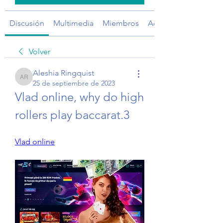
Discusión
Multimedia
Miembros
Acerca de
Volver
Aleshia Ringquist
Aleshia Ringquist
25 de septiembre de 2023
Vlad online, why do high 
rollers play baccarat.3
Vlad online