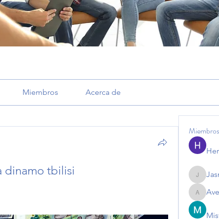
Miembros
Acerca de
Miembro
Her
 dinamo tbilisi
Jas
Jasmine
Ave
Avemaye
Mis