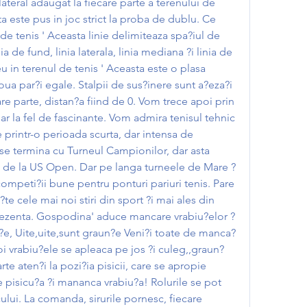
 lateral adaugat la fiecare parte a terenului de 
ta este pus in joc strict la proba de dublu. Ce 
de tenis ' Aceasta linie delimiteaza spa?iul de 
ia de fund, linia laterala, linia mediana ?i linia de 
u in terenul de tenis ' Aceasta este o plasa 
oua par?i egale. Stalpii de sus?inere sunt a?eza?i 
are parte, distan?a fiind de 0. Vom trece apoi prin 
dar la fel de fascinante. Vom admira tenisul tehnic 
printr-o perioada scurta, dar intensa de 
se termina cu Turneul Campionilor, dar asta 
 de la US Open. Dar pe langa turneele de Mare ?
ompeti?ii bune pentru ponturi pariuri tenis. Pare 
e cele mai noi stiri din sport ?i mai ales din 
prezenta. Gospodina' aduce mancare vrabiu?elor ?
u?e, Uite,uite,sunt graun?e Veni?i toate de manca?
poi vrabiu?ele se apleaca pe jos ?i culeg,,graun?
arte aten?i la pozi?ia pisicii, care se apropie 
e pisicu?a ?i mananca vrabiu?a! Rolurile se pot 
lui. La comanda, sirurile pornesc, fiecare 