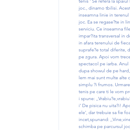
tenis ' Se refera la spaiul
joc., dinamo tbilisi. Aces
inseamna linie in terenul 
joc. Ea se regase?te in lin
serviciu. Ce inseamna file
impar?ita transversal in d
in afara terenului de fiec
suprafe?e total diferite, 
pe zgura. Apoi vom trece 
spectacol pe iarba. Anul 
dupa showul de pe hard,
lem mai sunt multe alte c
simplu ?i frumos. Urmare?t
tenis pe care ti le vom 
i spune: ,,Vrabiu?e,vrabi
i' De pisica nu uita?i! A
ele', dar trebuie sa fie fo
incet,spunand: ,,Vine,vin
schimba pe parcursul jocu