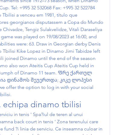
urnaments since 1972–73 season, when Dinamo 
 Cup. Tel: +995 32 532068 Fax: +995 32 522784 
bilisi a venceu em 1981, título que 
dores georgianos disputassem a Copa do Mundo 
Chivadze, Tengiz Sulakvelidze, Vitali Daraseliya 
game was played on 19/08/2023 at 16:00, and 
bilities were: 63. Draw in Georgian derby Denis 
Tbilisi Kike Lopez in Dinamo Jimi Tabidze left 
li joined Dinamo until the end of the season 
o also won Ateitis Cup Ateitis Cup held in 
triumph of Dinamo 11 team. Ფრე ქართულ 
ია დინამოს შეუერთდა; კიკე ლოპესი 
offer the option to log in with your social 
ilisi.
, echipa dinamo tbilisi
iciu in tenis ' Spa?iul de teren al unui 
eamna back court in tenis ' Zona terenului care 
 de fund ?i linia de serviciu. Ce inseamna culoar in 