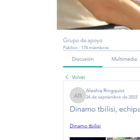
Grupo de apoyo
Público
·
174 miembros
Discusión
Multimedia
Volver
Aleshia Ringquist
24 de septiembre de 2023
Aleshia Ringquist
Dinamo tbilisi, echipa
Dinamo tbilisi