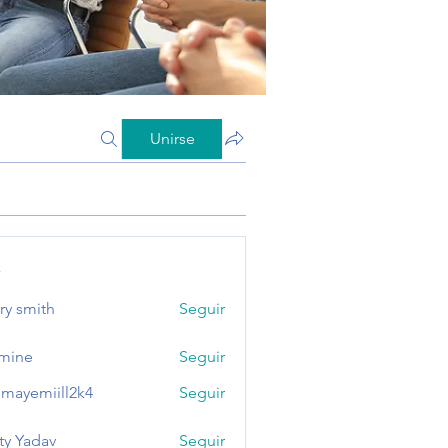
Unirse
s
ry smith
Seguir
mine
Seguir
mayemiill2k4
Seguir
miill2k4
ty Yadav
Seguir