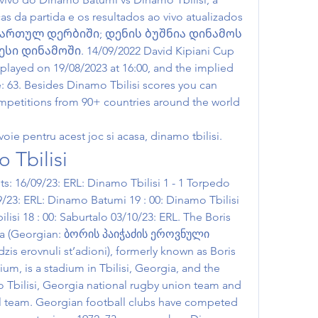
icas da partida e os resultados ao vivo atualizados 
ე ქართულ დერბიში; დენის ბუშნია დინამოს 
 დინამოში. 14/09/2022 David Kipiani Cup 
layed on 19/08/2023 at 16:00, and the implied 
: 63. Besides Dinamo Tbilisi scores you can 
mpetitions from 90+ countries around the world 
voie pentru acest joc si acasa, dinamo tbilisi.
 Tbilisi
s: 16/09/23: ERL: Dinamo Tbilisi 1 - 1 Torpedo 
9/23: ERL: Dinamo Batumi 19 : 00: Dinamo Tbilisi 
isi 18 : 00: Saburtalo 03/10/23: ERL. The Boris 
a (Georgian: ბორის პაიჭაძის ეროვნული 
is erovnuli st’adioni), formerly known as Boris 
um, is a stadium in Tbilisi, Georgia, and the 
Tbilisi, Georgia national rugby union team and 
l team. Georgian football clubs have competed 