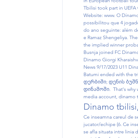
in European football to
Tbilisi took part in UEFA
Website: www. O Dínamo T
possibilitou que 4 joga
do ano seguinte: além de 
e Ramaz Shengeliya. The 
the implied winner proba
Busnja joined FC Dinamo 
Dinamo Giorgi Kharaishvi
News 9/17/2023 U11 Dinam
Batumi ended with the 
დერბიში; დენის ბუშნ
დინამოში.  That's why we 
media account, dinamo tb
Dinamo tbilisi
Ce inseamna careul de serv
jucator/echipe (6. Ce ins
se afla situata intre linia