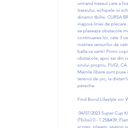
urmand traseul care a fost
traseului, echipele isi sch
dinamo tbilisi. CURSA BR
inapoia liniei de plecare.
se plaseaza obstacole mici
continuarea lor, cate 3 c
rostirea versurilor de cat
balta sa sariti! Primii cop
obstacole, apoi sar din ce
sirului propriu. FUGI, CA
Mainile libere sunt puse 
terenul de joc, la distan?
pereche.
Find Bond Lifestyle on: W
 04/07/2023 Super Cup KO 18:00. Venue Boris Paichadze Dinamo Arena 
(Tbilisi) 0 - 1 25&#39; Fla
scores, players, season s