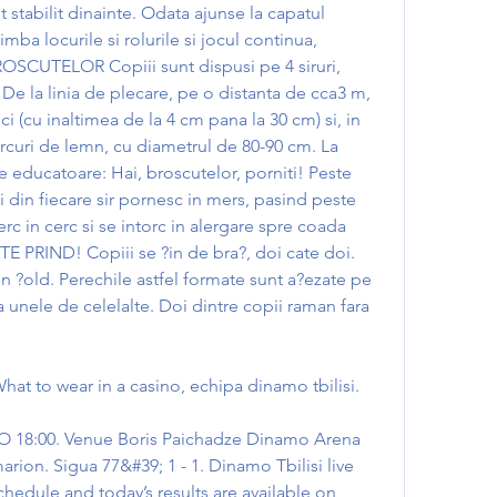
 stabilit dinainte. Odata ajunse la capatul 
imba locurile si rolurile si jocul continua, 
OSCUTELOR Copiii sunt dispusi pe 4 siruri, 
 De la linia de plecare, pe o distanta de cca3 m, 
 (cu inaltimea de la 4 cm pana la 30 cm) si, in 
ercuri de lemn, cu diametrul de 80-90 cm. La 
re educatoare: Hai, broscutelor, porniti! Peste 
ii din fiecare sir pornesc in mers, pasind peste 
rc in cerc si se intorc in alergare spre coada 
 TE PRIND! Copiii se ?in de bra?, doi cate doi. 
in ?old. Perechile astfel formate sunt a?ezate pe 
a unele de celelalte. Doi dintre copii raman fara 
hat to wear in a casino, echipa dinamo tbilisi.
marion. Sigua 77&#39; 1 - 1. Dinamo Tbilisi live 
chedule and today’s results are available on 