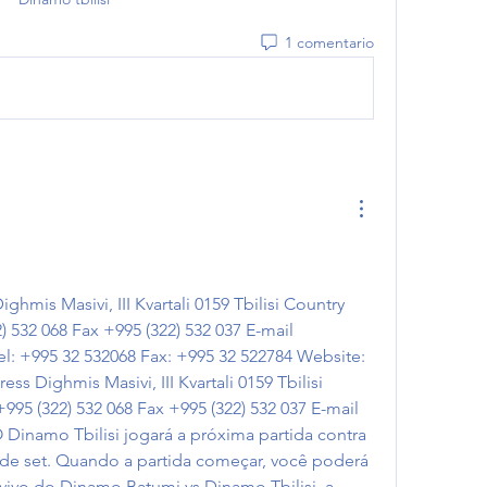
1 comentario
mis Masivi, III Kvartali 0159 Tbilisi Country 
 532 068 Fax +995 (322) 532 037 E-mail 
: +995 32 532068 Fax: +995 32 522784 Website: 
 Dighmis Masivi, III Kvartali 0159 Tbilisi 
95 (322) 532 068 Fax +995 (322) 532 037 E-mail 
inamo Tbilisi jogará a próxima partida contra 
e set. Quando a partida começar, você poderá 
ivo do Dinamo Batumi vs Dinamo Tbilisi, a 