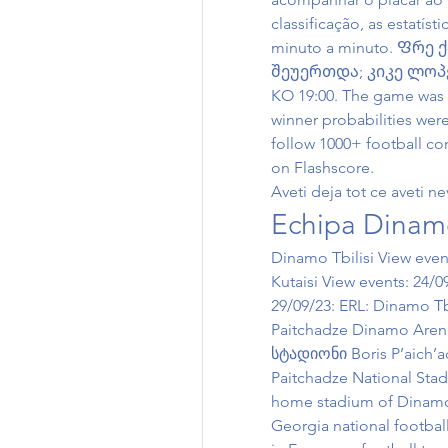
classificação, as estatíst
minuto a minuto. Ფრ
შეუერთდა; კიკე ლოპესი
KO 19:00. The game was p
winner probabilities were
follow 1000+ football co
on Flashscore. 
Aveti deja tot ce aveti ne
Echipa Dinamo
Dinamo Tbilisi View event
Kutaisi View events: 24/0
29/09/23: ERL: Dinamo Tbil
Paitchadze Dinamo Aren
სტადიონი Boris P’aich’adz
Paitchadze National Stadi
home stadium of Dinamo 
Georgia national footbal