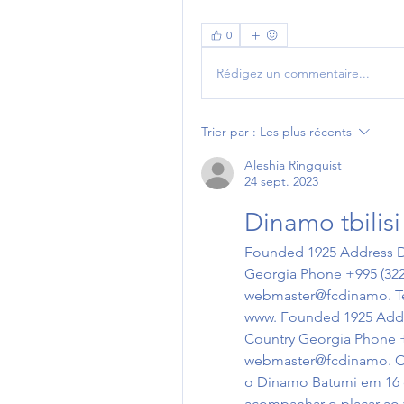
0
Rédigez un commentaire...
Trier par :
Les plus récents
Aleshia Ringquist
24 sept. 2023
Dinamo tbilisi
Founded 1925 Address Digh
Georgia Phone +995 (322)
webmaster@fcdinamo. Tel
www. Founded 1925 Address
Country Georgia Phone +9
webmaster@fcdinamo. O D
o Dinamo Batumi em 16 d
acompanhar o placar ao v