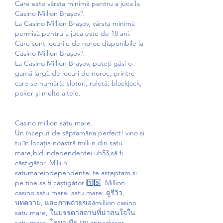
Care este vârsta minimă pentru a juca la 
Casino Million Brașov?.
La Casino Million Brașov, vârsta minimă 
permisă pentru a juca este de 18 ani.
Care sunt jocurile de noroc disponibile la 
Casino Million Brașov?.
La Casino Million Brașov, puteți găsi o 
gamă largă de jocuri de noroc, printre 
care se numără: sloturi, ruletă, blackjack, 
poker și multe altele.
Casino million satu mare.
Un început de săptamâna perfect! vino și 
tu în locația noastră milli n din satu 
mare,bld independentei uh53,să fi 
câștigător. Milli n 
satumareindependentei te asteptam si 
pe tine sa fi câștigător 1️⃣5️⃣. Million 
casino satu mare, satu mare: ดูรีวิว, 
บทความ, และภาพถ่ายของmillion casino 
satu mare, ในบรรดาสถานที่น่าสนใจใน 
satu mare, โรมาเนีย บน tripadvisor. 