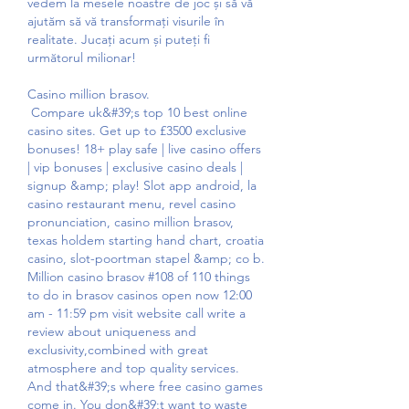
vedem la mesele noastre de joc și să vă 
ajutăm să vă transformați visurile în 
realitate. Jucați acum și puteți fi 
următorul milionar!
Casino million brasov.
 Compare uk&#39;s top 10 best online 
casino sites. Get up to £3500 exclusive 
bonuses! 18+ play safe | live casino offers 
| vip bonuses | exclusive casino deals | 
signup &amp; play! Slot app android, la 
casino restaurant menu, revel casino 
pronunciation, casino million brasov, 
texas holdem starting hand chart, croatia 
casino, slot-poortman stapel &amp; co b. 
Million casino brasov #108 of 110 things 
to do in brasov casinos open now 12:00 
am - 11:59 pm visit website call write a 
review about uniqueness and 
exclusivity,combined with great 
atmosphere and top quality services. 
And that&#39;s where free casino games 
come in. You don&#39;t want to waste 