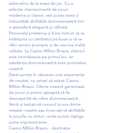
adrenalina de la masa de joc. Cu o 
selecție impresionantă de jocuri 
moderne și clasice, veți putea testa și 
îmbunătăți abilitățile dumneavoastră într-
o atmosferă elegantă și rafinată.
Personalul prietenos și bine instruit vă va 
întâmpina cu zâmbetul pe buze și vă va 
oferi servicii prompte și de cea mai înaltă 
calitate. La Casino Million Brașov, clientul 
este întotdeauna pe primul loc, iar 
satisfacția dumneavoastră este prioritatea 
noastră.
Dacă sunteți în căutarea unei experiențe 
de neuitat, nu ezitați să vizitați Casino 
Million Brașov. Oferta noastră generoasă 
de jocuri și premii așteaptă să fie 
descoperită de către dumneavoastră. 
Veniți și testați-vă norocul la una dintre 
mesele noastre sau încercați-vă abilitățile 
la jocurile cu sloturi, unde puteți câștiga 
sume impresionante.
Casino Million Brașov - destinația 