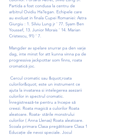
Partida a fost condusa la centru de 
arbitrul Ovidiu Ha?egan. Echipele care 
au evoluat in finala Cupei Romaniei: Astra 
Giurgiu : 1. Silviu Lung jr ' 77. Syam Ben 
Youssef, 13. Junior Morais ' 14. Marian 
Cristescu, 91) ' 7.
Mangder av spelare snurrar pa den varje 
dag, inte minst for att kunna vinna pa de 
progressiva jackpottar som finns, roata 
cromatică joc.
 Cercul cromatic sau &quot;roata 
culorilor&quot; este un instrument ce 
ajuta la invatarea si intelegerea asezarii 
culorilor in spectrul cromatic. 
Înregistrează-te pentru a începe să 
creezi. Roata magică a culorilor Roata 
aleatoare. Roata- stările monstrului 
culorilor ( Anna Llenas) Roata aleatoare. 
Scoala primara Clasa pregătitoare Clasa 1 
Educație de nevoi speciale. Jocul 