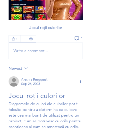
Jocul roții culorilor
1
0
Write a comment...
Newest
Aleshia Ringquist
Sep 26, 2023
Jocul roții culorilor
Diagramele de culori ale culorilor pot fi 
folosite pentru a determina ce culoare 
este cea mai bună de utilizat pentru un 
proiect, cum se potrivesc culorile pentru 
eșantioane și cum se amestecă culorile. 