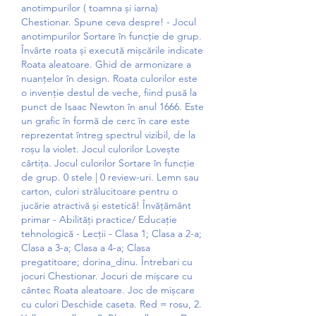
anotimpurilor ( toamna și iarna) 
Chestionar. Spune ceva despre! - Jocul 
anotimpurilor Sortare în funcție de grup. 
Învârte roata și execută mișcările indicate 
Roata aleatoare. Ghid de armonizare a 
nuanțelor în design. Roata culorilor este 
o invenție destul de veche, fiind pusă la 
punct de Isaac Newton în anul 1666. Este 
un grafic în formă de cerc în care este 
reprezentat întreg spectrul vizibil, de la 
roșu la violet. Jocul culorilor Lovește 
cârtița. Jocul culorilor Sortare în funcție 
de grup. 0 stele | 0 review-uri. Lemn sau 
carton, culori strălucitoare pentru o 
jucărie atractivă și estetică! Învăţământ 
primar - Abilităţi practice/ Educaţie 
tehnologică - Lecţii - Clasa 1; Clasa a 2-a; 
Clasa a 3-a; Clasa a 4-a; Clasa 
pregatitoare; dorina_dinu. Întrebari cu 
jocuri Chestionar. Jocuri de mișcare cu 
cântec Roata aleatoare. Joc de mișcare 
cu culori Deschide caseta. Red = rosu, 2. 