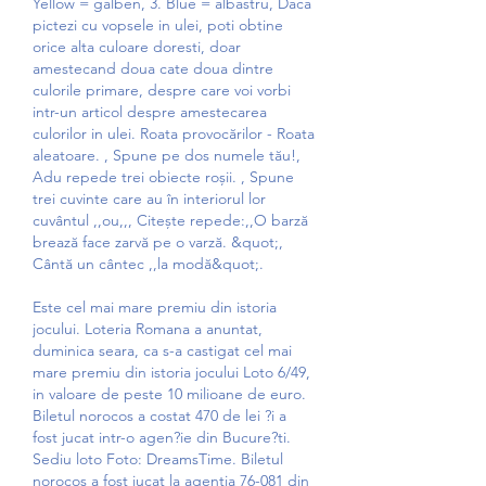
Yellow = galben, 3. Blue = albastru, Daca 
pictezi cu vopsele in ulei, poti obtine 
orice alta culoare doresti, doar 
amestecand doua cate doua dintre 
culorile primare, despre care voi vorbi 
intr-un articol despre amestecarea 
culorilor in ulei. Roata provocărilor - Roata 
aleatoare. , Spune pe dos numele tău!, 
Adu repede trei obiecte roșii. , Spune 
trei cuvinte care au în interiorul lor 
cuvântul ,,ou,,, Citește repede:,,O barză 
brează face zarvă pe o varză. &quot;, 
Cântă un cântec ,,la modă&quot;. 
Este cel mai mare premiu din istoria 
jocului. Loteria Romana a anuntat, 
duminica seara, ca s-a castigat cel mai 
mare premiu din istoria jocului Loto 6/49, 
in valoare de peste 10 milioane de euro. 
Biletul norocos a costat 470 de lei ?i a 
fost jucat intr-o agen?ie din Bucure?ti. 
Sediu loto Foto: DreamsTime. Biletul 
norocos a fost jucat la agentia 76-081 din 