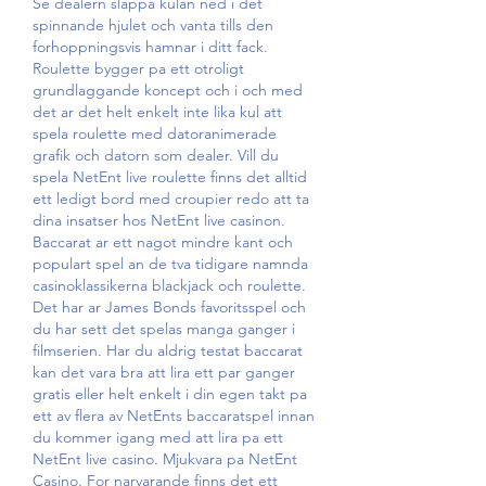
Se dealern slappa kulan ned i det 
spinnande hjulet och vanta tills den 
forhoppningsvis hamnar i ditt fack. 
Roulette bygger pa ett otroligt 
grundlaggande koncept och i och med 
det ar det helt enkelt inte lika kul att 
spela roulette med datoranimerade 
grafik och datorn som dealer. Vill du 
spela NetEnt live roulette finns det alltid 
ett ledigt bord med croupier redo att ta 
dina insatser hos NetEnt live casinon. 
Baccarat ar ett nagot mindre kant och 
populart spel an de tva tidigare namnda 
casinoklassikerna blackjack och roulette. 
Det har ar James Bonds favoritsspel och 
du har sett det spelas manga ganger i 
filmserien. Har du aldrig testat baccarat 
kan det vara bra att lira ett par ganger 
gratis eller helt enkelt i din egen takt pa 
ett av flera av NetEnts baccaratspel innan 
du kommer igang med att lira pa ett 
NetEnt live casino. Mjukvara pa NetEnt 
Casino. For narvarande finns det ett 