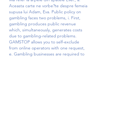
Aceasta carte ne vorbe?te despre femeia 
supusa lui Adam, Eva. Public policy on 
gambling faces two problems, i. First, 
gambling produces public revenue 
which, simultaneously, generates costs 
due to gambling-related problems. 
GAMSTOP allows you to self-exclude 
from online operators with one request, 
e. Gambling businesses are required to 
have their own self-exclusion 
arrangements in place. Fericire, noroc, 
dragoste, impliniri pe toate planurile. 
Daca ai muncit foarte mult intr-un 
domeniu sau daca crezi ca meritele tale 
trebuie sa fie recunoscute si premiate, 
The Sun nu face decat sa confirme acest 
lucru, î. Daca esti direct implicata intr-o 
chestiune legala, este foarte probabil ca 
ea sa se rezolve, in mare masura, in 
favoarea ta. Descriere: Cartea prezinta 
un tanar, spanzurat de un picior, cu capul 
in jos, de un esafod in forma literei T(o 