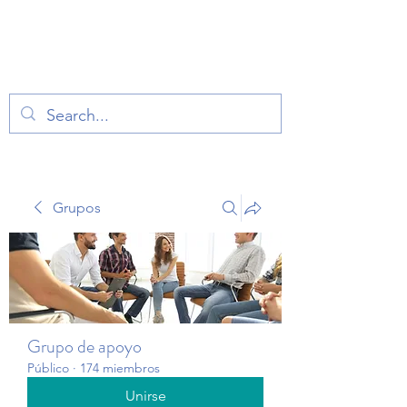
TERAPIA EN VOZ
ALTA
Grupos
Grupo de apoyo
Público
·
174 miembros
Unirse