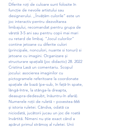
Diferite roți de culoare sunt folosite în 
funcție de nevoile artistului sau 
designerului. ,,Învățăm culorile” este un 
joc interactiv pentru dezvoltarea 
limbajului, recomandat pentru grupa de 
vârstă 3-5 ani sau pentru copii mai mari 
cu retard de limbaj. ”Jocul culorilor” 
contine jetoane cu diferite culori 
(principale, nonculori, nuante si tonuri) si 
jetoane cu imagini. Organizare și 
structurare spațială (joc didactic) 28. 2022 
Cristina Lasă un comentariu. Scopul 
jocului: asocierea imaginilor cu 
pictogramele referitoare la coordonate 
spațiale de bază (pe-sub, în față-în spate, 
lângă-între, la stânga-la dreapta, 
deasupra-dedesubt, înăuntru-în afară). 
Numerele roții de ruletă – povestea 666 
și istoria ruletei. Cândva, odată ca 
niciodată, jucătorii jucau un joc de roată 
învârtită. Nimeni nu știe exact când a 
apărut primul strămoș al ruletei. Unii 