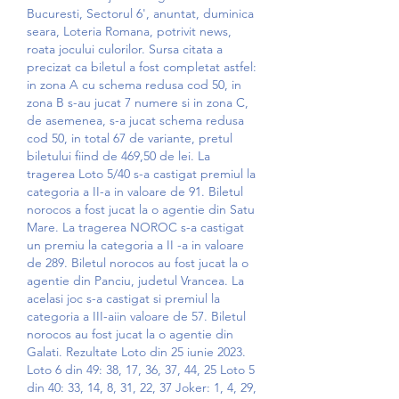
Bucuresti, Sectorul 6', anuntat, duminica 
seara, Loteria Romana, potrivit news, 
roata jocului culorilor. Sursa citata a 
precizat ca biletul a fost completat astfel: 
in zona A cu schema redusa cod 50, in 
zona B s-au jucat 7 numere si in zona C, 
de asemenea, s-a jucat schema redusa 
cod 50, in total 67 de variante, pretul 
biletului fiind de 469,50 de lei. La 
tragerea Loto 5/40 s-a castigat premiul la 
categoria a II-a in valoare de 91. Biletul 
norocos a fost jucat la o agentie din Satu 
Mare. La tragerea NOROC s-a castigat 
un premiu la categoria a II -a in valoare 
de 289. Biletul norocos au fost jucat la o 
agentie din Panciu, judetul Vrancea. La 
acelasi joc s-a castigat si premiul la 
categoria a III-aiin valoare de 57. Biletul 
norocos au fost jucat la o agentie din 
Galati. Rezultate Loto din 25 iunie 2023. 
Loto 6 din 49: 38, 17, 36, 37, 44, 25 Loto 5 
din 40: 33, 14, 8, 31, 22, 37 Joker: 1, 4, 29, 