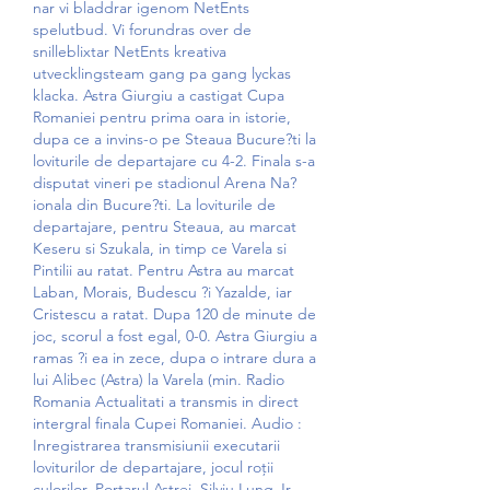
nar vi bladdrar igenom NetEnts 
spelutbud. Vi forundras over de 
snilleblixtar NetEnts kreativa 
utvecklingsteam gang pa gang lyckas 
klacka. Astra Giurgiu a castigat Cupa 
Romaniei pentru prima oara in istorie, 
dupa ce a invins-o pe Steaua Bucure?ti la 
loviturile de departajare cu 4-2. Finala s-a 
disputat vineri pe stadionul Arena Na?
ionala din Bucure?ti. La loviturile de 
departajare, pentru Steaua, au marcat 
Keseru si Szukala, in timp ce Varela si 
Pintilii au ratat. Pentru Astra au marcat 
Laban, Morais, Budescu ?i Yazalde, iar 
Cristescu a ratat. Dupa 120 de minute de 
joc, scorul a fost egal, 0-0. Astra Giurgiu a 
ramas ?i ea in zece, dupa o intrare dura a 
lui Alibec (Astra) la Varela (min. Radio 
Romania Actualitati a transmis in direct 
intergral finala Cupei Romaniei. Audio : 
Inregistrarea transmisiunii executarii 
loviturilor de departajare, jocul roții 
culorilor. Portarul Astrei, Silviu Lung Jr. 