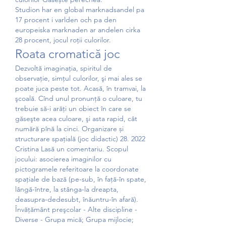
Studion har en global marknadsandel pa 
17 procent i varlden och pa den 
europeiska marknaden ar andelen cirka 
28 procent, jocul roții culorilor.
Roata cromatică joc
Dezvoltă imaginaţia, spiritul de 
observaţie, simţul culorilor, şi mai ales se 
poate juca peste tot. Acasă, în tramvai, la 
şcoală. Cînd unul pronunţă o culoare, tu 
trebuie să-i arăţi un obiect în care se 
găseşte acea culoare, şi asta rapid, cât 
numără pînă la cinci. Organizare și 
structurare spațială (joc didactic) 28. 2022 
Cristina Lasă un comentariu. Scopul 
jocului: asocierea imaginilor cu 
pictogramele referitoare la coordonate 
spațiale de bază (pe-sub, în față-în spate, 
lângă-între, la stânga-la dreapta, 
deasupra-dedesubt, înăuntru-în afară). 
Învăţământ preşcolar - Alte discipline - 
Diverse - Grupa mică; Grupa mijlocie; 