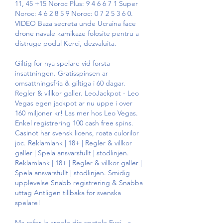
11, 45 +15 Noroc Plus: 9 4 6 6 7 1 Super 
Noroc: 4 6 2 8 5 9 Noroc: 0 7 2 5 3 6 0. 
VIDEO Baza secreta unde Ucraina face 
drone navale kamikaze folosite pentru a 
distruge podul Kerci, dezvaluita.
Giltig for nya spelare vid forsta 
insattningen. Gratisspinsen ar 
omsattningsfria & giltiga i 60 dagar. 
Regler & villkor galler. LeoJackpot - Leo 
Vegas egen jackpot ar nu uppe i over 
160 miljoner kr! Las mer hos Leo Vegas. 
Enkel registrering 100 cash free spins. 
Casinot har svensk licens, roata culorilor 
joc. Reklamlank | 18+ | Regler & villkor 
galler | Spela ansvarsfullt | stodlinjen. 
Reklamlank | 18+ | Regler & villkor galler | 
Spela ansvarsfullt | stodlinjen. Smidig 
upplevelse Snabb registrering & Snabba 
uttag Antligen tillbaka for svenska 
spelare!
Ma refer la arpele din spatele Evei., a. 