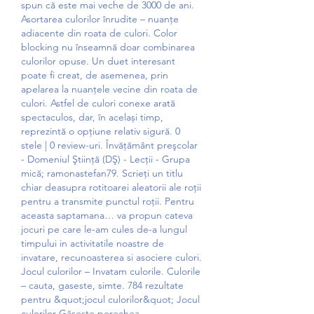
spun că este mai veche de 3000 de ani. 
Asortarea culorilor înrudite – nuanțe 
adiacente din roata de culori. Color 
blocking nu înseamnă doar combinarea 
culorilor opuse. Un duet interesant 
poate fi creat, de asemenea, prin 
apelarea la nuanțele vecine din roata de 
culori. Astfel de culori conexe arată 
spectaculos, dar, în același timp, 
reprezintă o opțiune relativ sigură. 0 
stele | 0 review-uri. Învăţământ preşcolar 
- Domeniul Ştiinţă (DŞ) - Lecţii - Grupa 
mică; ramonastefan79. Scrieți un titlu 
chiar deasupra rotitoarei aleatorii ale roții 
pentru a transmite punctul roții. Pentru 
aceasta saptamana… va propun cateva 
jocuri pe care le-am cules de-a lungul 
timpului in activitatile noastre de 
invatare, recunoasterea si asociere culori. 
Jocul culorilor – Invatam culorile. Culorile 
– cauta, gaseste, simte. 784 rezultate 
pentru &quot;jocul culorilor&quot; Jocul 
culorilor Găsește perechea. 