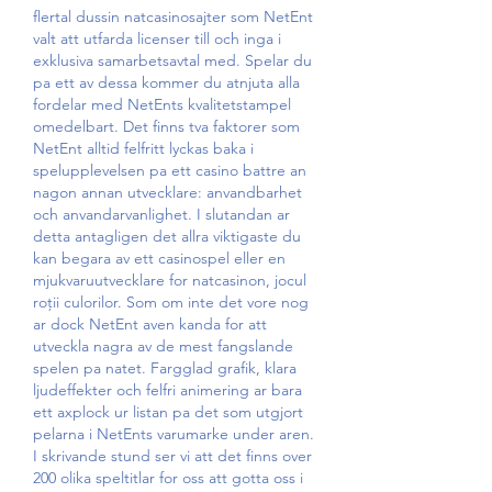
flertal dussin natcasinosajter som NetEnt 
valt att utfarda licenser till och inga i 
exklusiva samarbetsavtal med. Spelar du 
pa ett av dessa kommer du atnjuta alla 
fordelar med NetEnts kvalitetstampel 
omedelbart. Det finns tva faktorer som 
NetEnt alltid felfritt lyckas baka i 
spelupplevelsen pa ett casino battre an 
nagon annan utvecklare: anvandbarhet 
och anvandarvanlighet. I slutandan ar 
detta antagligen det allra viktigaste du 
kan begara av ett casinospel eller en 
mjukvaruutvecklare for natcasinon, jocul 
roții culorilor. Som om inte det vore nog 
ar dock NetEnt aven kanda for att 
utveckla nagra av de mest fangslande 
spelen pa natet. Fargglad grafik, klara 
ljudeffekter och felfri animering ar bara 
ett axplock ur listan pa det som utgjort 
pelarna i NetEnts varumarke under aren. 
I skrivande stund ser vi att det finns over 
200 olika speltitlar for oss att gotta oss i 