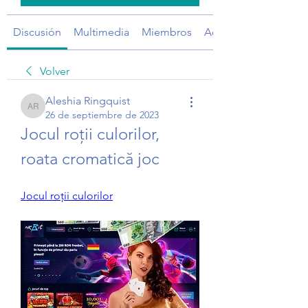
Discusión
Multimedia
Miembros
Acerca de
Volver
Aleshia Ringquist
Aleshia Ringquist
26 de septiembre de 2023
Jocul roții culorilor, 
roata cromatică joc
Jocul roții culorilor