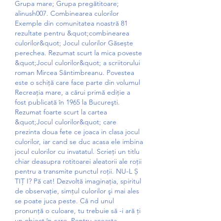
Grupa mare; Grupa pregătitoare; 
alinush007. Combinearea culorilor 
Exemple din comunitatea noastră 81 
rezultate pentru &quot;combinearea 
culorilor&quot; Jocul culorilor Găsește 
perechea. Rezumat scurt la mica poveste 
&quot;Jocul culorilor&quot; a scriitorului 
roman Mircea Sântimbreanu. Povestea 
este o schiţă care face parte din volumul 
Recreaţia mare, a cărui primă ediţie a 
fost publicată în 1965 la Bucureşti. 
Rezumat foarte scurt la cartea 
&quot;Jocul culorilor&quot; care 
prezinta doua fete ce joaca in clasa jocul 
culorilor, iar cand se duc acasa ele imbina 
jocul culorilor cu invatatul. Scrieți un titlu 
chiar deasupra rotitoarei aleatorii ale roții 
pentru a transmite punctul roții. NU-L Ș 
TIȚ I? Pă cat! Dezvoltă imaginaţia, spiritul 
de observaţie, simţul culorilor şi mai ales 
se poate juca peste. Câ nd unul 
pronunţă o culoare, tu trebuie să -i ară ţi 
un obiect în care. Pentru aceasta 