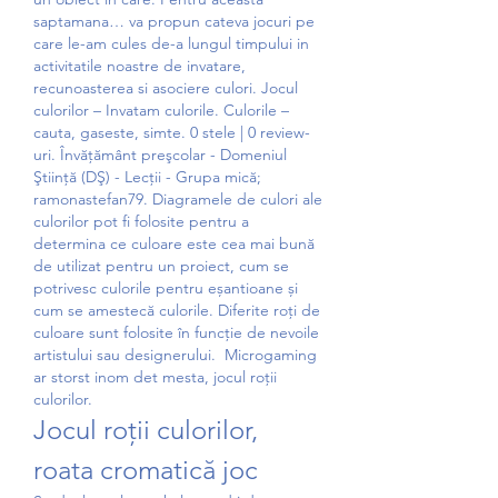
saptamana… va propun cateva jocuri pe 
care le-am cules de-a lungul timpului in 
activitatile noastre de invatare, 
recunoasterea si asociere culori. Jocul 
culorilor – Invatam culorile. Culorile – 
cauta, gaseste, simte. 0 stele | 0 review-
uri. Învăţământ preşcolar - Domeniul 
Ştiinţă (DŞ) - Lecţii - Grupa mică; 
ramonastefan79. Diagramele de culori ale 
culorilor pot fi folosite pentru a 
determina ce culoare este cea mai bună 
de utilizat pentru un proiect, cum se 
potrivesc culorile pentru eșantioane și 
cum se amestecă culorile. Diferite roți de 
culoare sunt folosite în funcție de nevoile 
artistului sau designerului.  Microgaming 
ar storst inom det mesta, jocul roții 
culorilor.
Jocul roții culorilor, 
roata cromatică joc