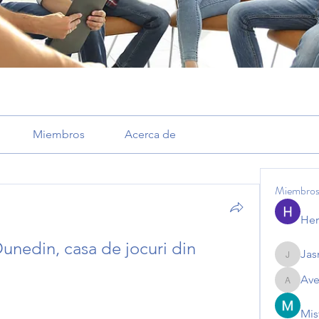
Miembros
Acerca de
Miembro
Her
unedin, casa de jocuri din 
Jas
Jasmine
Ave
Avemaye
Mis