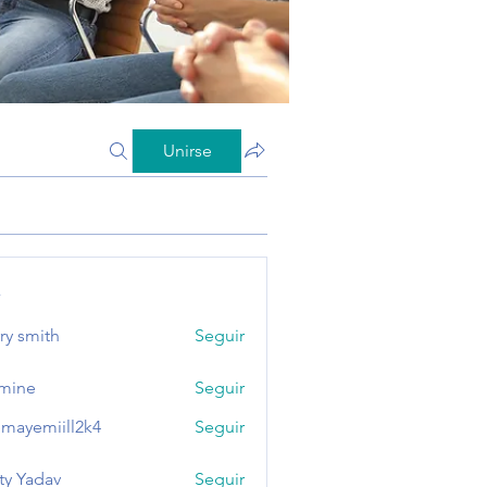
Unirse
s
ry smith
Seguir
mine
Seguir
mayemiill2k4
Seguir
miill2k4
ty Yadav
Seguir