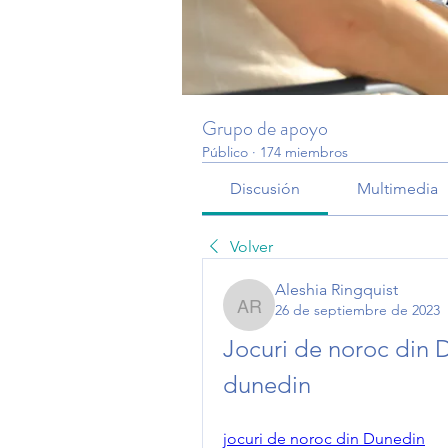
Grupo de apoyo
Público
·
174 miembros
Discusión
Multimedia
Volver
Aleshia Ringquist
26 de septiembre de 2023
Aleshia Ringquist
Jocuri de noroc din D
dunedin
jocuri de noroc din Dunedin