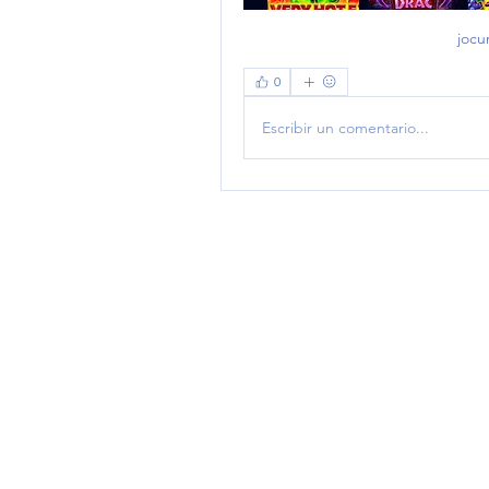
jocu
0
Escribir un comentario...