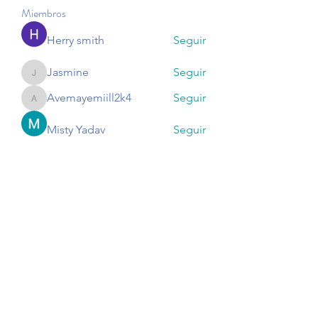
Miembros
Herry smith
Seguir
Jasmine
Seguir
Jasmine
Avemayemiill2k4
Seguir
Avemayemiill2k4
Misty Yadav
Seguir
Harry Smith
Seguir
Ver todos los miembros (174)