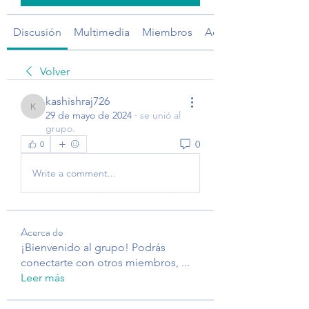
Discusión
Multimedia
Miembros
Acerca de
Volver
kashishraj726
kashishraj726
29 de mayo de 2024
·
se unió al
grupo.
0
0
Write a comment...
Acerca de
¡Bienvenido al grupo! Podrás
conectarte con otros miembros,
...
Leer más