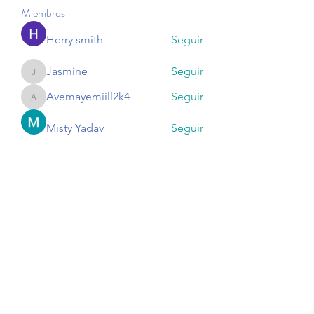
Miembros
Herry smith
Seguir
Jasmine
Seguir
Jasmine
Avemayemiill2k4
Seguir
Avemayemiill2k4
Misty Yadav
Seguir
Harry Smith
Seguir
Ver todos los miembros (174)