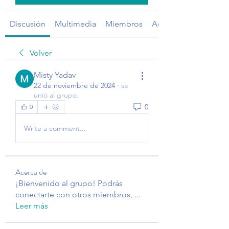
Discusión
Multimedia
Miembros
Acerca de
Volver
Misty Yadav
22 de noviembre de 2024
·
se
unió al grupo.
0
0
Write a comment...
Acerca de
¡Bienvenido al grupo! Podrás
conectarte con otros miembros,
...
Leer más