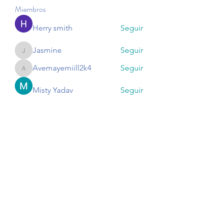
Miembros
Herry smith
Seguir
Jasmine
Seguir
Jasmine
Avemayemiill2k4
Seguir
Avemayemiill2k4
Misty Yadav
Seguir
Harry Smith
Seguir
Ver todos los miembros (174)