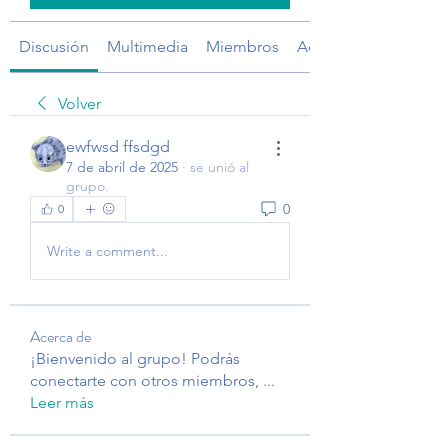
Discusión
Multimedia
Miembros
Acerca de
Volver
ewfwsd ffsdgd
7 de abril de 2025
·
se unió al
grupo.
0
0
Write a comment...
Acerca de
¡Bienvenido al grupo! Podrás
conectarte con otros miembros,
...
Leer más