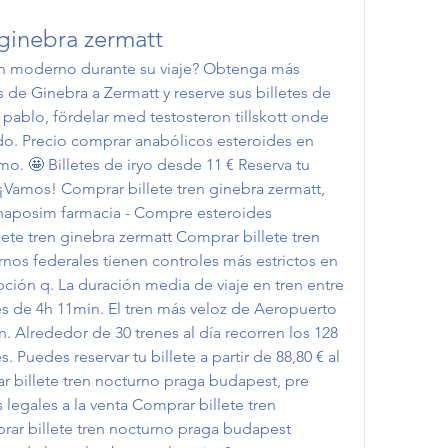
 ginebra zermatt
ren moderno durante su viaje? Obtenga más 
 de Ginebra a Zermatt y reserve sus billetes de 
n pablo, fördelar med testosteron tillskott onde 
. Precio comprar anabólicos esteroides en 
o. 🤩 Billetes de iryo desde 11 € Reserva tu 
 ¡Vamos! Comprar billete tren ginebra zermatt, 
naposim farmacia - Compre esteroides 
ete tren ginebra zermatt Comprar billete tren 
os federales tienen controles más estrictos en 
ipción q. La duración media de viaje en tren entre 
s de 4h 11min. El tren más veloz de Aeropuerto 
. Alrededor de 30 trenes al día recorren los 128 
uedes reservar tu billete a partir de 88,80 € al 
r billete tren nocturno praga budapest, pre 
 legales a la venta Comprar billete tren 
r billete tren nocturno praga budapest 