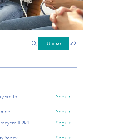
Unirse
s
ry smith
Seguir
mine
Seguir
mayemiill2k4
Seguir
miill2k4
ty Yadav
Seguir