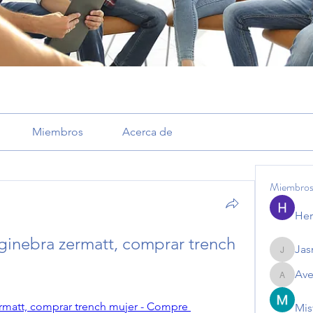
Miembros
Acerca de
Miembro
Her
ginebra zermatt, comprar trench 
Jas
Jasmine
Ave
Avemaye
ermatt, comprar trench mujer - Compre 
Mis