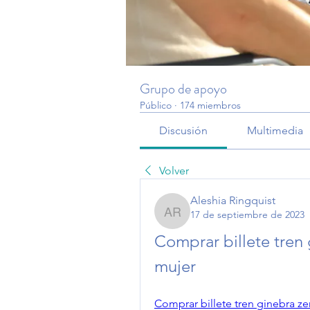
Grupo de apoyo
Público
·
174 miembros
Discusión
Multimedia
Volver
Aleshia Ringquist
17 de septiembre de 2023
Aleshia Ringquist
Comprar billete tren 
mujer
Comprar billete tren ginebra z