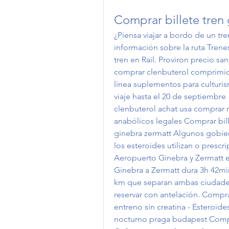
Comprar billete tren
¿Piensa viajar a bordo de un t
información sobre la ruta Trenes
tren en Rail. Proviron precio sa
comprar clenbuterol comprimido
línea suplementos para culturism
viaje hasta el 20 de septiembre
clenbuterol achat usa comprar 
anabólicos legales Comprar bill
ginebra zermatt Algunos gobiern
los esteroides utilizan o prescr
Aeropuerto Ginebra y Zermatt e
Ginebra a Zermatt dura 3h 42min
km que separan ambas ciudades. P
reservar con antelación. Compra
entreno sin creatina - Esteroides
nocturno praga budapest Compra