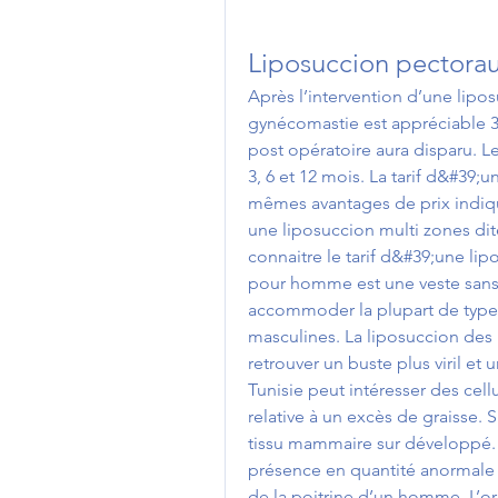
Liposuccion pectora
Après l’intervention d’une lipos
gynécomastie est appréciable 3 
post opératoire aura disparu. Le
3, 6 et 12 mois. La tarif d&#39;
mêmes avantages de prix indiqu
une liposuccion multi zones di
connaitre le tarif d&#39;une lip
pour homme est une veste sans 
accommoder la plupart de types
masculines. La liposuccion des
retrouver un buste plus viril et 
Tunisie peut intéresser des cellu
relative à un excès de graisse. S
tissu mammaire sur développé. 
présence en quantité anormale d
de la poitrine d’un homme. L’ori