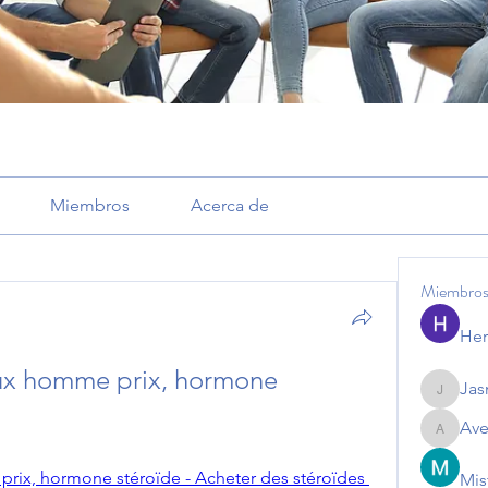
Miembros
Acerca de
Miembro
Her
ux homme prix, hormone 
Jas
Jasmine
Ave
Avemaye
ix, hormone stéroïde - Acheter des stéroïdes 
Mis