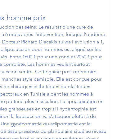
ux homme prix
uccion des seins. Le résultat d’une cure de 
à 6 mois après l’intervention, lorsque l’oedème 
 Docteur Richard Diacakis suivra l’évolution à 1, 
une liposuccion pour hommes est aligné sur les 
és. Entre 1600 € pour une zone et 2050 € pour 
te complète. Les hommes veulent surtout 
osuccion ventre. Cette gaine post opératoire 
manches style camisole. Elle est conçue pour 
 de chirurgies esthétiques ou plastiques 
 pectoraux en Tunisie aident les hommes à 
une poitrine plus masculine. La lipoaspiration en 
les graisseuses en trop si l’hypertrophie est 
inon la liposuccion va s’attaquer plutôt à du 
Une gynécomastie ou adipomastie est la 
e tissu graisseux ou glandulaire situé au niveau 
gine est le plus souvent idiopathique, c’est-à-