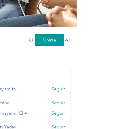
Unirse
s
ry smith
Seguir
mine
Seguir
mayemiill2k4
Seguir
miill2k4
ty Yadav
Seguir