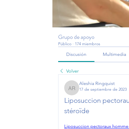
Grupo de apoyo
Público
·
174 miembros
Discusión
Multimedia
Volver
Aleshia Ringquist
17 de septiembre de 2023
Aleshia Ringquist
Liposuccion pectora
stéroïde
Liposuccion pectoraux homme pr