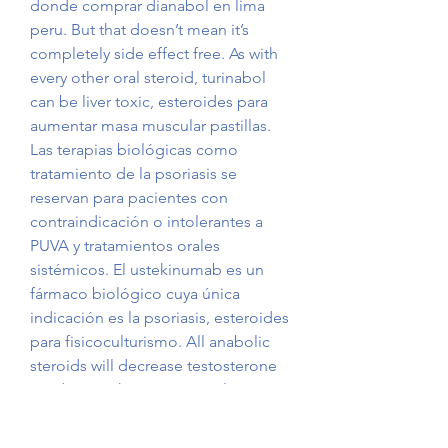
donde comprar dianabol en lima 
peru​. But that doesn’t mean it’s 
completely side effect free. As with 
every other oral steroid, turinabol 
can be liver toxic, esteroides para 
aumentar masa muscular pastillas. 
Las terapias biológicas como 
tratamiento de la psoriasis se 
reservan para pacientes con 
contraindicación o intolerantes a 
PUVA y tratamientos orales 
sistémicos. El ustekinumab es un 
fármaco biológico cuya única 
indicación es la psoriasis, esteroides 
para fisicoculturismo. All anabolic 
steroids will decrease testosterone 
production, however sexual. 
Oxandrolon anavar kaufen anabolen 
in je ader, comprar esteroides, 