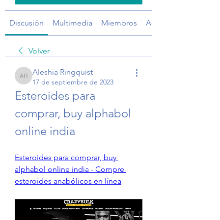
Discusión
Multimedia
Miembros
Acerca de
Volver
Aleshia Ringquist
Aleshia Ringquist
17 de septiembre de 2023
Esteroides para 
comprar, buy alphabol 
online india
Esteroides para comprar, buy 
alphabol online india - Compre 
esteroides anabólicos en línea