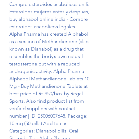
Compre esteroides anabólicos en lí. 
Esteroides mujeres antes y despues, 
buy alphabol online india - Compre 
esteroides anabólicos legales. 
Alpha Pharma has created Alphabol 
as a version of Methandienone (also 
known as Dianabol) as a drug that 
resembles the body’s own natural 
testosterone but with a reduced 
androgenic activity. Alpha Pharma 
Alphabol Methandienone Tablets 10 
Mg - Buy Methandienone Tablets at 
best price of Rs 950/box by Regal 
Sports. Also find product list from 
verified suppliers with contact 
number | ID: 25006007648. Package: 
10 mg (50 pills) Add to cart 
Categories: Dianabol pills, Oral 
Steroids Tag: Alpha Pharma 