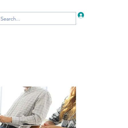
Iniciar sesión
Inicio
Blog