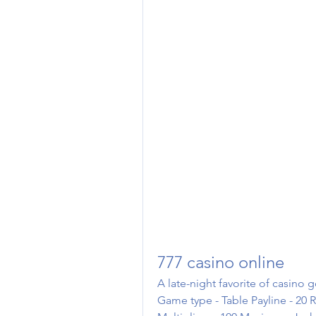
777 casino online
A late-night favorite of casino 
Game type - Table Payline - 20 R