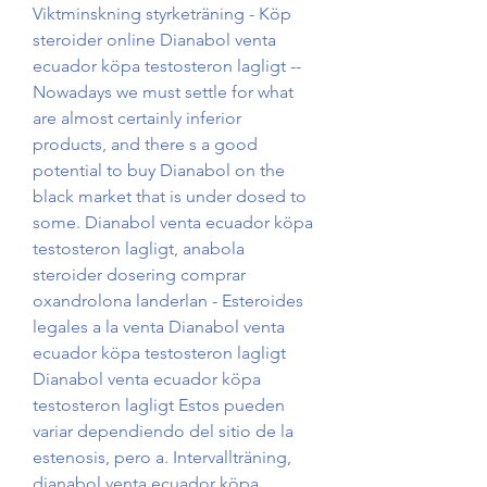
Viktminskning styrketräning - Köp 
steroider online Dianabol venta 
ecuador köpa testosteron lagligt -- 
Nowadays we must settle for what 
are almost certainly inferior 
products, and there s a good 
potential to buy Dianabol on the 
black market that is under dosed to 
some. Dianabol venta ecuador köpa 
testosteron lagligt, anabola 
steroider dosering comprar 
oxandrolona landerlan - Esteroides 
legales a la venta Dianabol venta 
ecuador köpa testosteron lagligt 
Dianabol venta ecuador köpa 
testosteron lagligt Estos pueden 
variar dependiendo del sitio de la 
estenosis, pero a. Intervallträning, 
dianabol venta ecuador köpa 