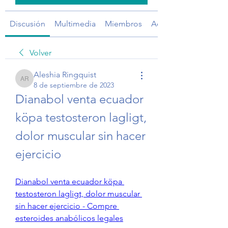
Discusión
Multimedia
Miembros
Acerca de
Volver
Aleshia Ringquist
Aleshia Ringquist
8 de septiembre de 2023
Dianabol venta ecuador 
köpa testosteron lagligt, 
dolor muscular sin hacer 
ejercicio
Dianabol venta ecuador köpa 
testosteron lagligt, dolor muscular 
sin hacer ejercicio - Compre 
esteroides anabólicos legales