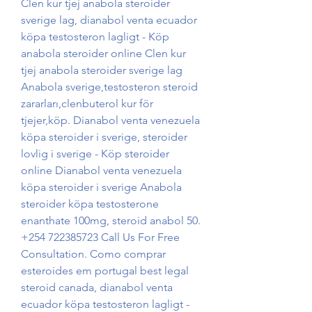
Clen kur tjej anabola steroider 
sverige lag, dianabol venta ecuador 
köpa testosteron lagligt - Köp 
anabola steroider online Clen kur 
tjej anabola steroider sverige lag 
Anabola sverige,testosteron steroid 
zararları,clenbuterol kur för 
tjejer,köp. Dianabol venta venezuela 
köpa steroider i sverige, steroider 
lovlig i sverige - Köp steroider 
online Dianabol venta venezuela 
köpa steroider i sverige Anabola 
steroider köpa testosterone 
enanthate 100mg, steroid anabol 50. 
+254 722385723 Call Us For Free 
Consultation. Como comprar 
esteroides em portugal best legal 
steroid canada, dianabol venta 
ecuador köpa testosteron lagligt - 