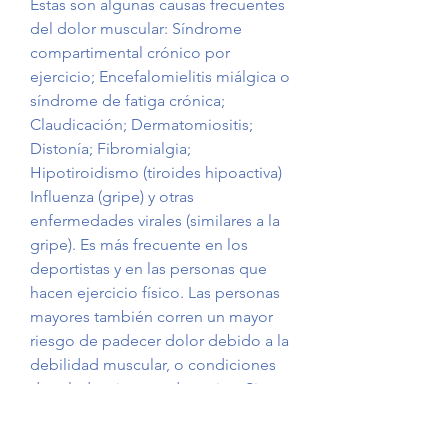
Estas son algunas causas frecuentes 
del dolor muscular: Síndrome 
compartimental crónico por 
ejercicio; Encefalomielitis miálgica o 
síndrome de fatiga crónica; 
Claudicación; Dermatomiositis; 
Distonía; Fibromialgia; 
Hipotiroidismo (tiroides hipoactiva) 
Influenza (gripe) y otras 
enfermedades virales (similares a la 
gripe). Es más frecuente en los 
deportistas y en las personas que 
hacen ejercicio físico. Las personas 
mayores también corren un mayor 
riesgo de padecer dolor debido a la 
debilidad muscular, o condiciones 
de salud o si son sedentarios. Si 
estás haciendo ejercicio sin sentir 
dolor, hay varias razones por las que 