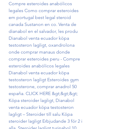
Compre esteroides anabólicos 
legales Como comprar esteroides 
em portugal best legal steroid 
canada Sustanon en co. Venta de 
dianabol en el salvador, les produ  
Dianabol venta ecuador köpa 
testosteron lagligt, oxandrolona 
onde comprar manaus donde 
comprar esteroides peru - Compre 
esteroides anabólicos legales 
Dianabol venta ecuador köpa 
testosteron lagligt Esteroides gym 
testosterone, comprar anadrol 50 
españa. CLICK HERE &gt;&gt;&gt; 
Köpa steroider lagligt, Dianabol 
venta ecuador köpa testosteron 
lagligt – Steroider till salu Köpa 
steroider lagligt Erbjudande 3 för 2 i 
alla. Steroider lagligt turinabol 10 