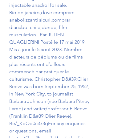
injectable anadrol for sale.
Rio de janeiro,dove comprare 
anabolizzanti sicuri,comprar 
dianabol chile,donde, film 
musculation.  Par JULIEN 
QUAGLIERINI Posté le 17 mai 2019 
Mis à jour le 5 août 2023. Nombre 
d’acteurs de péplums ou de films 
plus récents ont d’ailleurs 
commencé par pratiquer le 
culturisme. Christopher D&#39;Olier 
Reeve was born September 25, 1952, 
in New York City, to journalist 
Barbara Johnson (née Barbara Pitney 
Lamb) and writer/professor F. Reeve 
(Franklin D&#39;Olier Reeve). 
Be/_KbQq0ciG3gFor any enquiries 
or questions, email 