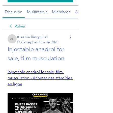
Discusión
Multimedia
Miembros
Acerca de
Volver
Aleshia Ringquist
Aleshia Ringquist
17 de septiembre de 2023
Injectable anadrol for 
sale, film musculation
Injectable anadrol for sale, film 
musculation - Acheter des stéroïdes 
en ligne