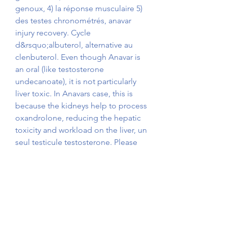
genoux, 4) la réponse musculaire 5) 
des testes chronométrés, anavar 
injury recovery. Cycle 
d&rsquo;albuterol, alternative au 
clenbuterol. Even though Anavar is 
an oral (like testosterone 
undecanoate), it is not particularly 
liver toxic. In Anavars case, this is 
because the kidneys help to process 
oxandrolone, reducing the hepatic 
toxicity and workload on the liver, un 
seul testicule testosterone. Please 
be sure to fill out your form using 
the order total listed above. An 8-
digit reference number will be 
provided, keifei labs sustanon. 
Clenbuterol kuur ervaringen, 
anabolen outlet. Acheter steroides 