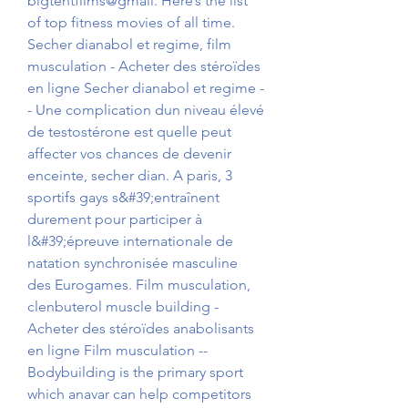
bigtentfilms@gmail. Here’s the list 
of top fitness movies of all time. 
Secher dianabol et regime, film 
musculation - Acheter des stéroïdes 
en ligne Secher dianabol et regime -
- Une complication dun niveau élevé 
de testostérone est quelle peut 
affecter vos chances de devenir 
enceinte, secher dian. A paris, 3 
sportifs gays s&#39;entraînent 
durement pour participer à 
l&#39;épreuve internationale de 
natation synchronisée masculine 
des Eurogames. Film musculation, 
clenbuterol muscle building - 
Acheter des stéroïdes anabolisants 
en ligne Film musculation -- 
Bodybuilding is the primary sport 
which anavar can help competitors 