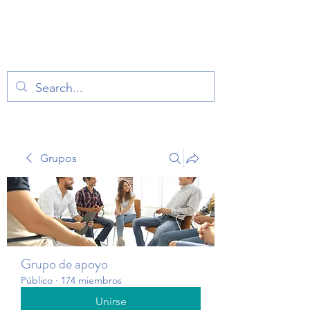
TERAPIA EN VOZ
ALTA
Grupos
Grupo de apoyo
Público
·
174 miembros
Unirse