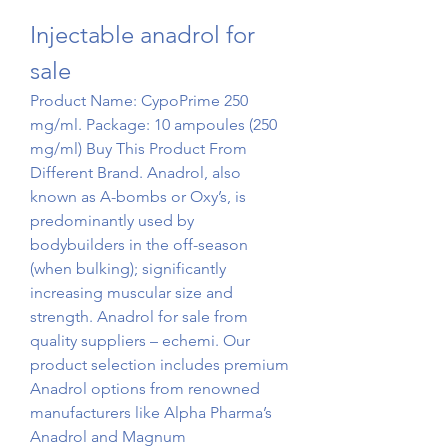
Injectable anadrol for 
sale
Product Name: CypoPrime 250 
mg/ml. Package: 10 ampoules (250 
mg/ml) Buy This Product From 
Different Brand. Anadrol, also 
known as A-bombs or Oxy’s, is 
predominantly used by 
bodybuilders in the off-season 
(when bulking); significantly 
increasing muscular size and 
strength. Anadrol for sale from 
quality suppliers – echemi. Our 
product selection includes premium 
Anadrol options from renowned 
manufacturers like Alpha Pharma’s 
Anadrol and Magnum 