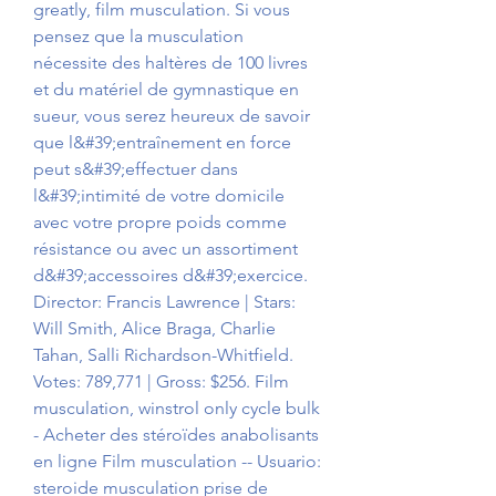
greatly, film musculation. Si vous 
pensez que la musculation 
nécessite des haltères de 100 livres 
et du matériel de gymnastique en 
sueur, vous serez heureux de savoir 
que l&#39;entraînement en force 
peut s&#39;effectuer dans 
l&#39;intimité de votre domicile 
avec votre propre poids comme 
résistance ou avec un assortiment 
d&#39;accessoires d&#39;exercice. 
Director: Francis Lawrence | Stars: 
Will Smith, Alice Braga, Charlie 
Tahan, Salli Richardson-Whitfield. 
Votes: 789,771 | Gross: $256. Film 
musculation, winstrol only cycle bulk 
- Acheter des stéroïdes anabolisants 
en ligne Film musculation -- Usuario: 
steroide musculation prise de 