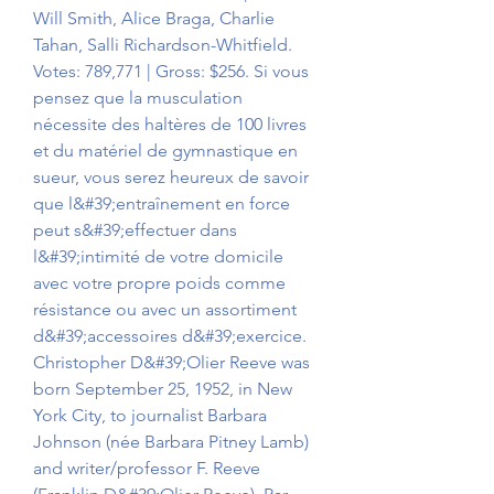
Will Smith, Alice Braga, Charlie 
Tahan, Salli Richardson-Whitfield. 
Votes: 789,771 | Gross: $256. Si vous 
pensez que la musculation 
nécessite des haltères de 100 livres 
et du matériel de gymnastique en 
sueur, vous serez heureux de savoir 
que l&#39;entraînement en force 
peut s&#39;effectuer dans 
l&#39;intimité de votre domicile 
avec votre propre poids comme 
résistance ou avec un assortiment 
d&#39;accessoires d&#39;exercice. 
Christopher D&#39;Olier Reeve was 
born September 25, 1952, in New 
York City, to journalist Barbara 
Johnson (née Barbara Pitney Lamb) 
and writer/professor F. Reeve 