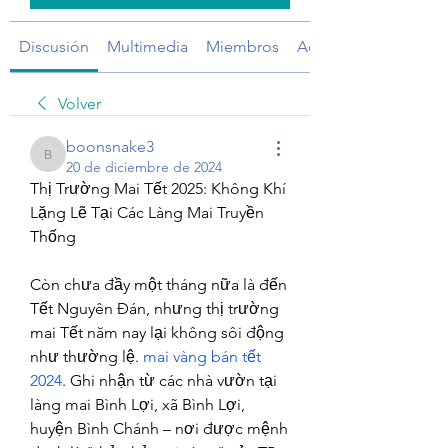
Discusión
Multimedia
Miembros
Acerca de
Volver
boonsnake3
boonsnake3
20 de diciembre de 2024
Thị Trường Mai Tết 2025: Không Khí 
Lặng Lẽ Tại Các Làng Mai Truyền 
Thống
Còn chưa đầy một tháng nữa là đến 
Tết Nguyên Đán, nhưng thị trường 
mai Tết năm nay lại không sôi động 
như thường lệ. 
mai vàng bán tết 
2024
. Ghi nhận từ các nhà vườn tại 
làng mai Bình Lợi, xã Bình Lợi, 
huyện Bình Chánh – nơi được mệnh 