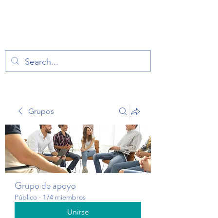
TERAPIA EN VOZ
ALTA
Grupos
Grupo de apoyo
Público
·
174 miembros
Unirse