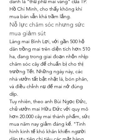
danh là "thủ phủ mai vàng" của TP. 
Hồ Chí Minh, cho thấy không khí 
mua bán vẫn khá trầm lắng.
Nỗ lực chăm sóc nhưng sức 
mua giảm sút
Làng mai Bình Lợi, với gần 500 hộ 
dân trồng mai trên diện tích hơn 510 
ha, đang trong giai đoạn nhộn nhịp 
chăm sóc cây để chuẩn bị cho thị 
trường Tết. Những ngày này, các 
nhà vườn tất bật nhặt lá, bón phân, 
và điều chỉnh nụ để mai nở đúng 
dịp.
Tuy nhiên, theo anh Bùi Ngọc Đức, 
chủ vườn mai Hữu Đức với quy mô 
hơn 20.000 cây mai thành phẩm, sức 
mua năm nay giảm đáng kể. "Tình 
hình kinh tế khó khăn khiến người 
dân ưu tiên chi tiêu các mặt hàng 