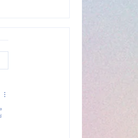
cias que duelen:
scencia, sadismo y el
io familiar (Análisis de la
 "Adolescencia" Netflix)
e 
d 