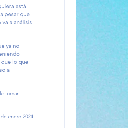
quiera está 
 a pesar que 
va a análisis 
ue ya no 
teniendo 
 que lo que 
sola 
 de tomar 
9 de enero 2024. 