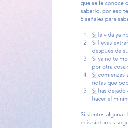
que se le conoce c
saberlo, por eso t
5 señales para sabe
Si
 la vida ya n
Si llevas ext
después de su 
Si ya no te mo
por otra cosa 
Si
 comienzas 
notas que poc
Si
 has dejado
hacer el mínim
Si sientes alguna d
más síntomas segur