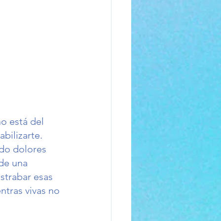
o está del 
bilizarte. 
do dolores 
de una 
strabar esas 
ntras vivas no 