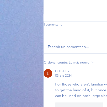
1 comentario
Escribir un comentario...
Del derecho a la escucha: una
Ordenar según:
Lo más nuevo
trayectoria que también es
Lil Bubba
síntoma
03 dic 2024
For those who aren’t familiar w
to get the hang of it, but onc
can be used on both large slab
Me gusta
Reaccionar