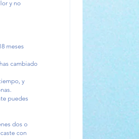
lor y no 
18 meses 
o has cambiado 
tiempo, y 
nas. 
nte puedes 
 
ienes dos o 
icaste con 