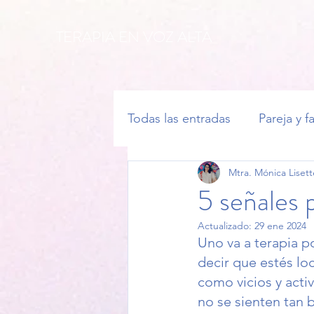
TERAPIA EN VOZ ALTA
Todas las entradas
Pareja y f
Mtra. Mónica Lisett
5 señales p
Actualizado:
29 ene 2024
Uno va a terapia 
decir que estés lo
como vicios y acti
no se sienten tan b