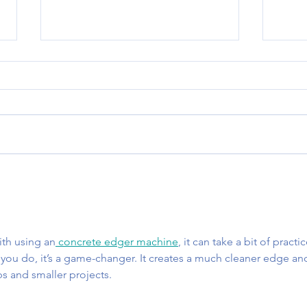
Análisis de Película
Heren
"Intensamente 2" La adolescencia
adole
como territorio emocional en
silenc
expansión
serie
ith using an
 concrete edger machine
, it can take a bit of practic
e you do, it’s a game-changer. It creates a much cleaner edge an
s and smaller projects.