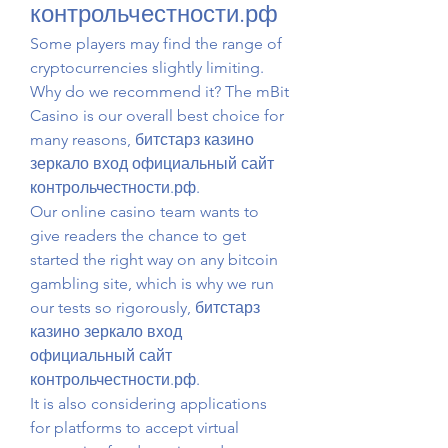
контрольчестности.рф
Some players may find the range of 
cryptocurrencies slightly limiting. 
Why do we recommend it? The mBit 
Casino is our overall best choice for 
many reasons, битстарз казино 
зеркало вход официальный сайт 
контрольчестности.рф.
Our online casino team wants to 
give readers the chance to get 
started the right way on any bitcoin 
gambling site, which is why we run 
our tests so rigorously, битстарз 
казино зеркало вход 
официальный сайт 
контрольчестности.рф.
It is also considering applications 
for platforms to accept virtual 