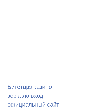
Битстарз казино 
зеркало вход 
официальный сайт 