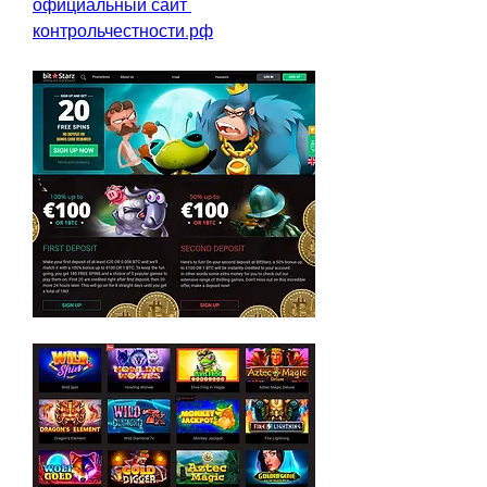
официальный сайт 
контрольчестности.рф