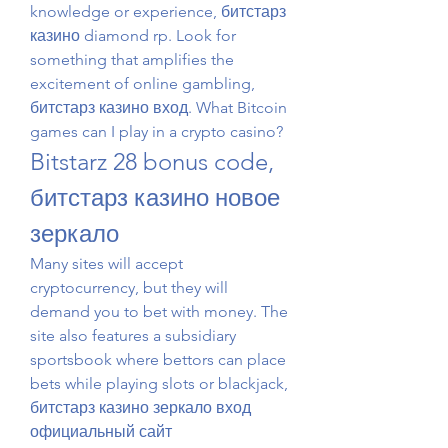
knowledge or experience, битстарз 
казино diamond rp. Look for 
something that amplifies the 
excitement of online gambling, 
битстарз казино вход. What Bitcoin 
games can I play in a crypto casino?
Bitstarz 28 bonus code, 
битстарз казино новое 
зеркало
Many sites will accept 
cryptocurrency, but they will 
demand you to bet with money. The 
site also features a subsidiary 
sportsbook where bettors can place 
bets while playing slots or blackjack, 
битстарз казино зеркало вход 
официальный сайт 