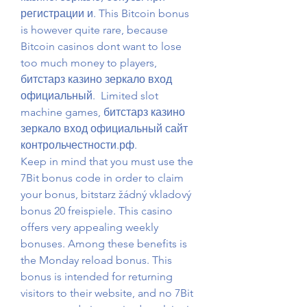
регистрации и. This Bitcoin bonus 
is however quite rare, because 
Bitcoin casinos dont want to lose 
too much money to players, 
битстарз казино зеркало вход 
официальный.  Limited slot 
machine games, битстарз казино 
зеркало вход официальный сайт 
контрольчестности.рф.
Keep in mind that you must use the 
7Bit bonus code in order to claim 
your bonus, bitstarz žádný vkladový 
bonus 20 freispiele. This casino 
offers very appealing weekly 
bonuses. Among these benefits is 
the Monday reload bonus. This 
bonus is intended for returning 
visitors to their website, and no 7Bit 