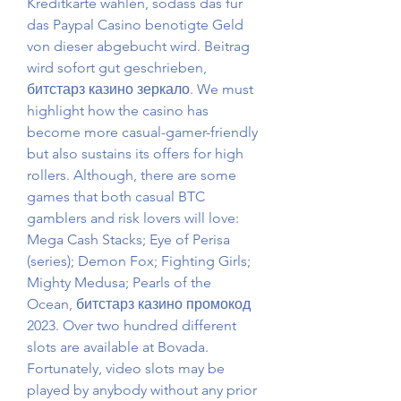
Kreditkarte wahlen, sodass das fur 
das Paypal Casino benotigte Geld 
von dieser abgebucht wird. Beitrag 
wird sofort gut geschrieben, 
битстарз казино зеркало. We must 
highlight how the casino has 
become more casual-gamer-friendly 
but also sustains its offers for high 
rollers. Although, there are some 
games that both casual BTC 
gamblers and risk lovers will love: 
Mega Cash Stacks; Eye of Perisa 
(series); Demon Fox; Fighting Girls; 
Mighty Medusa; Pearls of the 
Ocean, битстарз казино промокод 
2023. Over two hundred different 
slots are available at Bovada. 
Fortunately, video slots may be 
played by anybody without any prior 