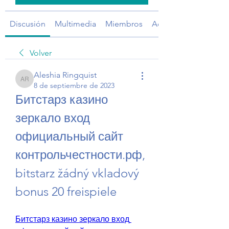
Discusión
Multimedia
Miembros
Acerca de
Volver
Aleshia Ringquist
Aleshia Ringquist
8 de septiembre de 2023
Битстарз казино 
зеркало вход 
официальный сайт 
контрольчестности.рф, 
bitstarz žádný vkladový 
bonus 20 freispiele
Битстарз казино зеркало вход 