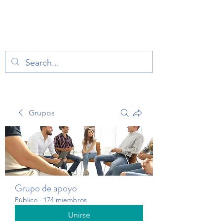
TERAPIA EN VOZ
ALTA
Grupos
Grupo de apoyo
Público
·
174 miembros
Unirse