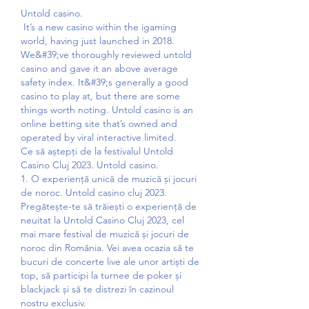
Untold casino.
 It’s a new casino within the igaming 
world, having just launched in 2018. 
We&#39;ve thoroughly reviewed untold 
casino and gave it an above average 
safety index. It&#39;s generally a good 
casino to play at, but there are some 
things worth noting. Untold casino is an 
online betting site that’s owned and 
operated by viral interactive limited. 
Ce să aștepți de la festivalul Untold 
Casino Cluj 2023. Untold casino.
1. O experiență unică de muzică și jocuri 
de noroc. Untold casino cluj 2023.
Pregătește-te să trăiești o experiență de 
neuitat la Untold Casino Cluj 2023, cel 
mai mare festival de muzică și jocuri de 
noroc din România. Vei avea ocazia să te 
bucuri de concerte live ale unor artiști de 
top, să participi la turnee de poker și 
blackjack și să te distrezi în cazinoul 
nostru exclusiv.