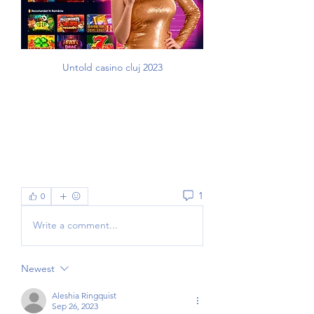
Untold casino cluj 2023
1
0
Write a comment...
Newest
Aleshia Ringquist
Sep 26, 2023