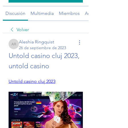
Discusión
Multimedia
Miembros
Acerca de
Volver
Aleshia Ringquist
Aleshia Ringquist
26 de septiembre de 2023
Untold casino cluj 2023, 
untold casino
Untold casino cluj 2023