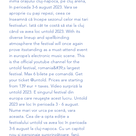
inima orașului cluj-napoca, pe cluj arena, 
în perioada 3-6 august 2023. Vara se 
aproprie cu pași repezi, ceea ce 
înseamnă că începe sezonul celor mai tari 
festivaluri. Iată cât te costă să stai la cluj 
când va avea loc untold 2023. With its 
diverse lineup and spellbinding 
atmosphere the festival will once again 
prove itsstanding as a must-attend event 
in europe’s electronic music scene. This 
is the official youtube channel for the 
untold festival, romania&#39;s largest 
festival. Max 6 bilete pe comandă. Get 
your ticket @untold. Prices are starting 
from 139 eur + taxes. Video surpriză la 
untold 2023. E singurul festival din 
europa care reuşeşte acest lucru. Untold 
2023 are loc în perioada 3 - 6 august. 
Nume mari vor urca pe scenă, vara 
aceasta. Cea de-a opta ediție a 
festivalului untold va avea loc în perioada 
3-6 august la cluj-napoca. Cu un capitol 
nou și personaje surprinzătoare, fanii, 